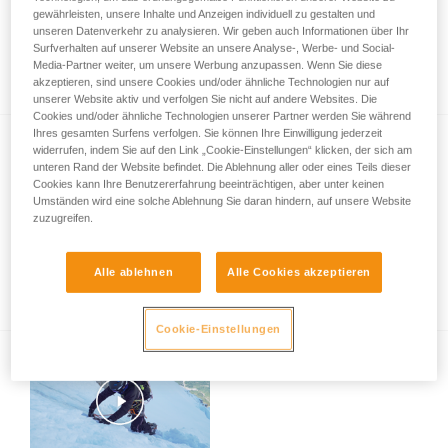
gewährleisten, unsere Inhalte und Anzeigen individuell zu gestalten und
unseren Datenverkehr zu analysieren. Wir geben auch Informationen über Ihr
Surfverhalten auf unserer Website an unsere Analyse-, Werbe- und Social-
Kameradenhilfe bei einer Skiabfahrt
Media-Partner weiter, um unsere Werbung anzupassen. Wenn Sie diese
akzeptieren, sind unsere Cookies und/oder ähnliche Technologien nur auf
unserer Website aktiv und verfolgen Sie nicht auf andere Websites. Die
Cookies und/oder ähnliche Technologien unserer Partner werden Sie während
Ihres gesamten Surfens verfolgen. Sie können Ihre Einwilligung jederzeit
widerrufen, indem Sie auf den Link „Cookie-Einstellungen“ klicken, der sich am
unteren Rand der Website befindet. Die Ablehnung aller oder eines Teils dieser
Cookies kann Ihre Benutzererfahrung beeinträchtigen, aber unter keinen
Umständen wird eine solche Ablehnung Sie daran hindern, auf unsere Website
zuzugreifen.
Wer trägt in einer Gruppe von
Alle ablehnen
Alle Cookies akzeptieren
Skitourengehern die Seile?
Cookie-Einstellungen