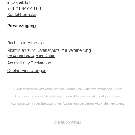
info@petzl.ch
+41 21 947 46 66
Kontaktformular
Pressezugang
Rechtliche Hinweise
Richtlinien zum Datenschutz, zur Verarbeitung
personenbezogener Daten
Accessibility Declaration
Cookie-Einstellungen
Die dargestellten Aktivitäten sind mit Risiken und Gefahren verbunden. Jeder
Anwender muss eine Ausbildung absolviert haben und über entsprechende
Kompetenzen in der Benutzung der Ausrüstung bei diesen Aktivitäten verfügen.
© 1995-2026 Petzl