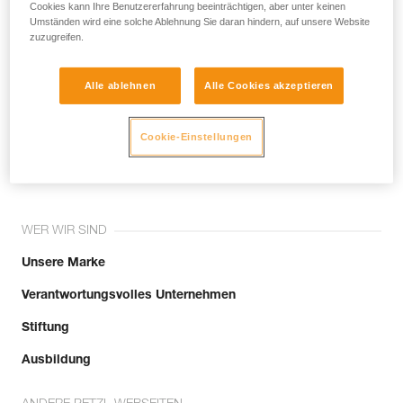
noch andere Techniken, die hier nicht
Cookies kann Ihre Benutzererfahrung beeinträchtigen, aber unter keinen
Umständen wird eine solche Ablehnung Sie daran hindern, auf unsere Website
beschrieben werden.
zuzugreifen.
Alle ablehnen
Alle Cookies akzeptieren
Tritt der Community bei!
Cookie-Einstellungen
WER WIR SIND
Unsere Marke
Verantwortungsvolles Unternehmen
Stiftung
Ausbildung