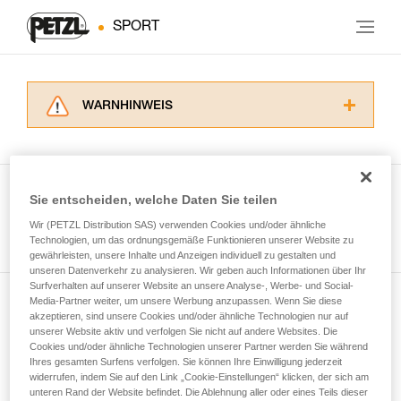
SPORT
WARNHINWEIS
Lesen Sie die Gebrauchsanweisungen der
Produkte, um die es in diesem Tech Tipp geht,
aufmerksam durch, bevor Sie diesen zu Rate
ziehen. Um diese Zusatzinformationen
Sie entscheiden, welche Daten Sie teilen
verstehen zu können, müssen Sie zuerst die in
Wir (PETZL Distribution SAS) verwenden Cookies und/oder ähnliche
Alle Techniken ansehen
der Gebrauchsanweisung enthaltenen
Technologien, um das ordnungsgemäße Funktionieren unserer Website zu
Informationen richtig verstanden haben.
gewährleisten, unsere Inhalte und Anzeigen individuell zu gestalten und
Die Beherrschung dieser Techniken setzt eine
unseren Datenverkehr zu analysieren. Wir geben auch Informationen über Ihr
entsprechende Ausbildung und ein spezielles
Surfverhalten auf unserer Website an unsere Analyse-, Werbe- und Social-
Training voraus. Prüfen Sie zusammen mit
Media-Partner weiter, um unsere Werbung anzupassen. Wenn Sie diese
Newsletter abonnieren
akzeptieren, sind unsere Cookies und/oder ähnliche Technologien nur auf
einem Profi, ob Sie in der Lage sind, den
unserer Website aktiv und verfolgen Sie nicht auf andere Websites. Die
Vorgang alleine sicher zu wiederholen, bevor
Cookies und/oder ähnliche Technologien unserer Partner werden Sie während
und auf dem Laufenden bleiben
Sie ihn eigenständig durchführen.
Ihres gesamten Surfens verfolgen. Sie können Ihre Einwilligung jederzeit
Wir geben Beispiele für die mit Ihrer Aktivität
widerrufen, indem Sie auf den Link „Cookie-Einstellungen“ klicken, der sich am
verbundenen Techniken. Möglicherweise gibt es
unteren Rand der Website befindet. Die Ablehnung aller oder eines Teils dieser
Email *