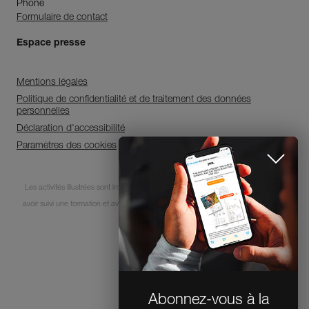
Phone
Formulaire de contact
Espace presse
Mentions légales
Politique de confidentialité et de traitement des données
personnelles
Déclaration d'accessibilité
Paramètres des cookies
Abonnez-vous à la
Les activités illustrées sont intrinsèquement dangereuses. Chaque utilisateur doit
newsletter
avoir suivi une formation et avoir des compétences pour l’usage des équipements
et restez connecté à notre
lors de ces activités.
actualité !
© 1995-2026 Petzl
FERMER