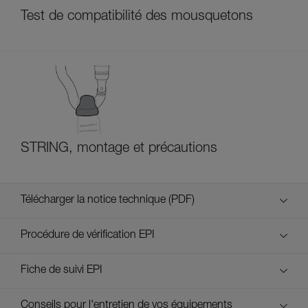
Test de compatibilité des mousquetons
STRING, montage et précautions
Télécharger la notice technique (PDF)
Technical Notice
Procédure de vérification EPI
verif EPI-CONNECTEURS-procedure-FR
Fiche de suivi EPI
verif EPI-suivi-connecteur-FR
Conseils pour l'entretien de vos équipements