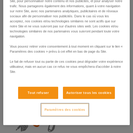
Site, pour personnaliser notre contenu et nos publicités, et pour analyser notre
trafic. Nous partageons également des informations, quant à votre navigation
sur notre Site, avec nos partenaires analytiques, publicitaires et de réseaux
sociaux afin de personnaliser nos publicités. Dans le cas où vous les
L’essentiel à propos des mousquetons
acceptez, nos cookies et/ou technologies similaires ne sont actifs que sur
notre Site et ne vous suivront pas sur d’autres sites web. Les cookies et/ou
technologies similaires de nos partenaires vous suivront pendant toute votre
navigation.
Vous pouvez retirer votre consentement à tout moment en cliquant sur le lien «
Paramètres des cookies » prévu à cet effet en bas de page du Site.
Le fait de refuser tout ou partie de ces cookies peut dégrader votre expérience
utilisateur, mais en aucun cas ce refus ne vous empêchera d’accéder à notre
Site.
Exemples de sollicitations dangereuses des
mousquetons.
Tout refuser
Autoriser tous les cookies
Paramètres des cookies