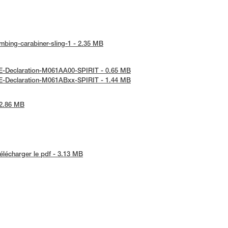
limbing-carabiner-sling-1 - 2.35 MB
 UE-Declaration-M061AA00-SPIRIT - 0.65 MB
 UE-Declaration-M061ABxx-SPIRIT - 1.44 MB
 2.86 MB
élécharger le pdf - 3.13 MB