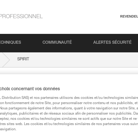
PROFESSIONNEL
REVENDE
ECHNIQUES
COMMUNAUTÉ
ALERTES SÉCURITÉ
SPIRIT
 choix concernant vos données
Distribution SAS) et nos partenaires utilisons des cookies et/ou technologies similai
on fonctionnement de notre Site, pour personnaliser notre contenu et nos publicités, et
. Nous partageons également des informations, quant à votre navigation sur notre Site, 
analytiques, publicitaires et de réseaux sociaux afin de personnaliser nos publicités. Da
eptez, nos cookies et/ou technologies similaires ne sont actifs que sur notre Site et ne
techniques
tres sites web. Les cookies et/ou technologies similaires de nos partenaires vous suiv
navigation.