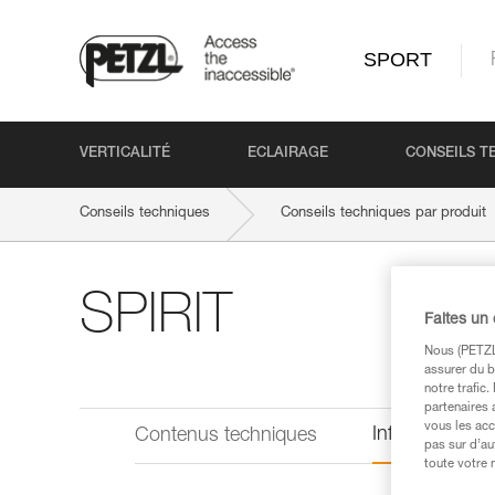
SPORT
VERTICALITÉ
ECLAIRAGE
CONSEILS T
Conseils techniques
Conseils techniques par produit
SPIRIT
Faites un
Nous (PETZL 
assurer du b
notre trafic
partenaires 
vous les acc
Informations 
Contenus techniques
pas sur d’au
toute votre 