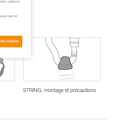
kies » prévu à
aucun cas ce
 les cookies
STRING, montage et précautions