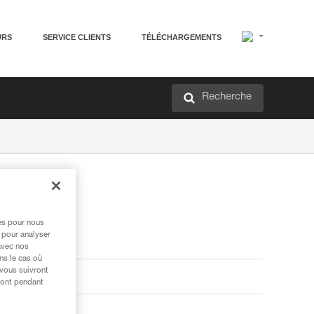
URS
SERVICE CLIENTS
TÉLÉCHARGEMENTS
Recherche
res pour nous
 pour analyser
avec nos
ns le cas où
 vous suivront
ront pendant