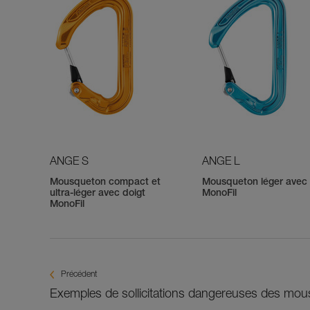
ANGE S
ANGE L
Mousqueton compact et
Mousqueton léger avec 
ultra-léger avec doigt
MonoFil
MonoFil
Précédent
Exemples de sollicitations dangereuses des mo