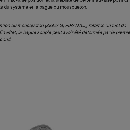
en mauvaise position et la stabilité de cette mauvaise position
ents du système et la bague du mousqueton.
tien du mousqueton (ZIGZAG, PIRANA...), refaites un test de
n effet, la bague souple peut avoir été déformée par le premie
econd.