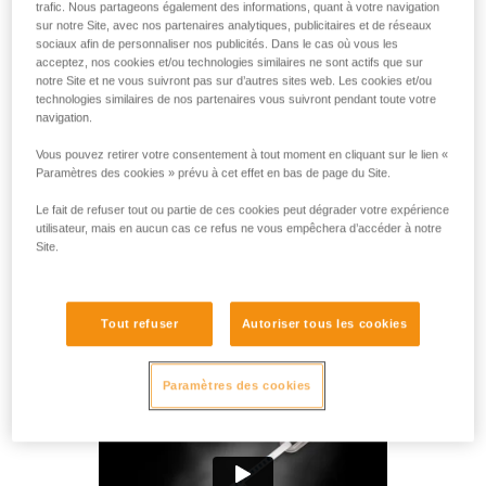
entre les mousquetons à doigt traditionnels et les
trafic. Nous partageons également des informations, quant à votre navigation
sur notre Site, avec nos partenaires analytiques, publicitaires et de réseaux
mousquetons à doigt-fil classiques. La technologie MonoFil
sociaux afin de personnaliser nos publicités. Dans le cas où vous les
de Petzl et le profil en H lui assurent un poids léger de 34
acceptez, nos cookies et/ou technologies similaires ne sont actifs que sur
grammes et un rapport poids/résistance optimal. La forme
notre Site et ne vous suivront pas sur d’autres sites web. Les cookies et/ou
de son bec et le système Keylock évitent l’accrochage
technologies similaires de nos partenaires vous suivront pendant toute votre
involontaire du mousqueton durant les phases de
navigation.
mousquetonnage et de démousquetonnage. Ainsi, il est
Vous pouvez retirer votre consentement à tout moment en cliquant sur le lien «
particulièrement adapté aux pratiquants de grandes voies
Paramètres des cookies » prévu à cet effet en bas de page du Site.
souhaitant s’alléger, tout en conservant l’ergonomie d’un
mousqueton de taille standard.
Le fait de refuser tout ou partie de ces cookies peut dégrader votre expérience
utilisateur, mais en aucun cas ce refus ne vous empêchera d’accéder à notre
Site.
Achetez en ligne
Tout refuser
Autoriser tous les cookies
ANGE
Paramètres des cookies