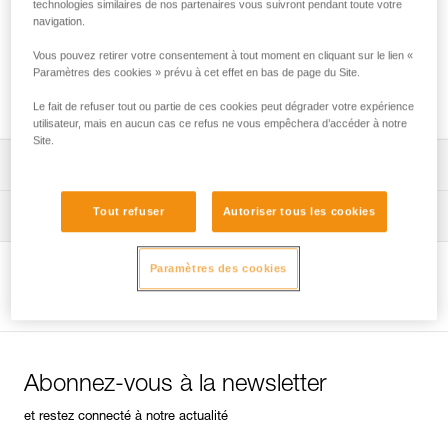
technologies similaires de nos partenaires vous suivront pendant toute votre
navigation.
Vous pouvez retirer votre consentement à tout moment en cliquant sur le lien «
Choix de mousqueton pour bout de longe
Paramètres des cookies » prévu à cet effet en bas de page du Site.
d’escalade ou de via ferrata
Le fait de refuser tout ou partie de ces cookies peut dégrader votre expérience
utilisateur, mais en aucun cas ce refus ne vous empêchera d’accéder à notre
Site.
Télécharger la notice technique (PDF)
Tout refuser
Autoriser tous les cookies
Technical Notice
Conseils pour l'entretien de vos équipements
entretien-longes-sangles-absorbeurs-FR
Paramètres des cookies
Voir la page produit
Abonnez-vous à la newsletter
et restez connecté à notre actualité