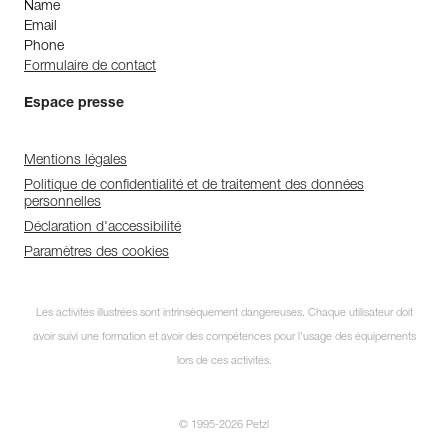
Name
Email
Phone
Formulaire de contact
Espace presse
Mentions légales
Politique de confidentialité et de traitement des données
personnelles
Déclaration d'accessibilité
Paramètres des cookies
Les activités illustrées sont intrinsèquement dangereuses. Chaque utilisateur doit
avoir suivi une formation et avoir des compétences pour l’usage des équipements
lors de ces activités.
© 1995-2026 Petzl