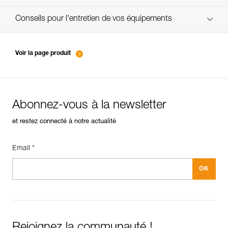
verif-EPI-bloqueur-suivi-FR
Conseils pour l'entretien de vos équipements
entretien-bloqueurs_FR
Voir la page produit
Abonnez-vous à la newsletter
et restez connecté à notre actualité
Email *
Rejoignez la communauté !