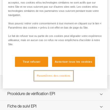
acceptez, nos cookies et/ou technologies similaires ne sont actifs que sur
notre Site et ne vous suivront pas sur d’autres sites web. Les cookies et/ou
technologies similaires de nos partenaires vous suivront pendant toute votre
navigation.
Descente courte sur bloqueurs
Vous pouvez retirer votre consentement à tout moment en cliquant sur le lien «
Paramètres des cookies » prévu à cet effet en bas de page du Site.
Le fait de refuser tout ou partie de ces cookies peut dégrader votre expérience
utilisateur, mais en aucun cas ce refus ne vous empêchera d’accéder à notre
Site.
Tout refuser
Autoriser tous les cookies
Utilisation d’un seul bloqueur ?
Paramètres des cookies
Télécharger la notice technique (PDF)
Technical Notice
Procédure de vérification EPI
verif-EPI-bloqueur-procedure-FR
Fiche de suivi EPI