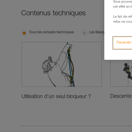
Vous pouvez 
cet effet en
Contenus techniques
Le fait de r
refus ne vou
Tous les conseils techniques
Les Basiques
Tech
Paramètr
Descente 
Utilisation d’un seul bloqueur ?