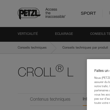
SPORT
VERTICALITÉ
ECLAIRAGE
CONSEILS T
Conseils techniques
Conseils techniques par produit
®
CROLL
L
Faites un
Nous (PETZL 
assurer du b
notre trafic
partenaires 
vous les acc
Informations 
Contenus techniques
pas sur d’au
toute votre 