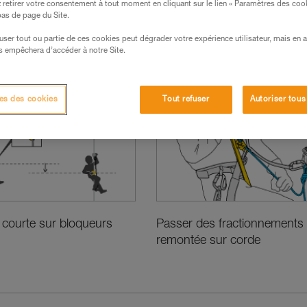
retirer votre consentement à tout moment en cliquant sur le lien « Paramètres des coo
 bas de page du Site.
efuser tout ou partie de ces cookies peut dégrader votre expérience utilisateur, mais en 
s empêchera d’accéder à notre Site.
niques d’experts
es des cookies
Tout refuser
Autoriser tous
courte sur bloqueurs
Passer des fractionnements
remontée sur corde