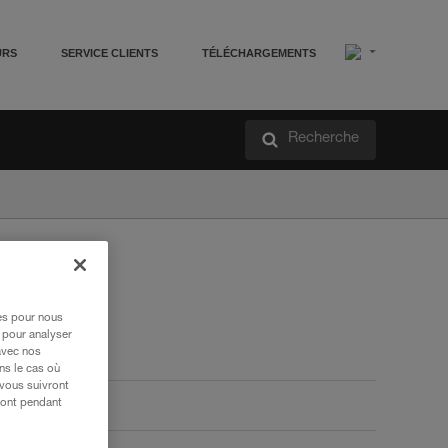
URS
SERVICE CLIENTS
TÉLÉCHARGEMENTS
Recherche
res pour nous
 pour analyser
avec nos
ns le cas où
 vous suivront
ront pendant