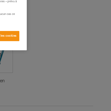
kies » prévu à
aucun cas ce
 les cookies
 en