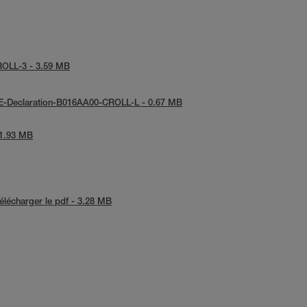
CROLL-3 - 3.59 MB
 UE-Declaration-B016AA00-CROLL-L - 0.67 MB
 1.93 MB
élécharger le pdf - 3.28 MB