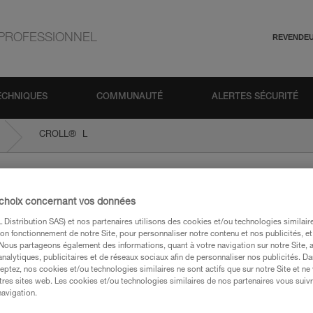
PROFESSIONNEL
REVENDE
ECHNIQUES
COMMUNAUTÉ
ALERTES SÉCURITÉ
®
CROLL
L
 choix concernant vos données
Distribution SAS) et nos partenaires utilisons des cookies et/ou technologies similai
on fonctionnement de notre Site, pour personnaliser notre contenu et nos publicités, et
. Nous partageons également des informations, quant à votre navigation sur notre Site, 
analytiques, publicitaires et de réseaux sociaux afin de personnaliser nos publicités. Da
eptez, nos cookies et/ou technologies similaires ne sont actifs que sur notre Site et ne
techniques
tres sites web. Les cookies et/ou technologies similaires de nos partenaires vous suiv
navigation.