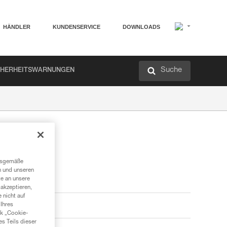
HÄNDLER
KUNDENSERVICE
DOWNLOADS
Suche
CHERHEITSWARNUNGEN
ngsgemäße
n und unseren
te an unsere
akzeptieren,
 nicht auf
Ihres
nk „Cookie-
es Teils dieser