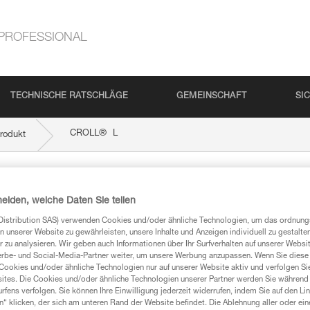
PROFESSIONAL
TECHNISCHE RATSCHLÄGE
GEMEINSCHAFT
SI
®
CROLL
L
rodukt
heiden, welche Daten Sie teilen
Distribution SAS) verwenden Cookies und/oder ähnliche Technologien, um das ordnu
n unserer Website zu gewährleisten, unsere Inhalte und Anzeigen individuell zu gestalte
 zu analysieren. Wir geben auch Informationen über Ihr Surfverhalten auf unserer Websi
erbe- und Social-Media-Partner weiter, um unsere Werbung anzupassen. Wenn Sie diese 
Cookies und/oder ähnliche Technologien nur auf unserer Website aktiv und verfolgen Sie
mationen
ites. Die Cookies und/oder ähnliche Technologien unserer Partner werden Sie während 
fens verfolgen. Sie können Ihre Einwilligung jederzeit widerrufen, indem Sie auf den Li
n“ klicken, der sich am unteren Rand der Website befindet. Die Ablehnung aller oder ein