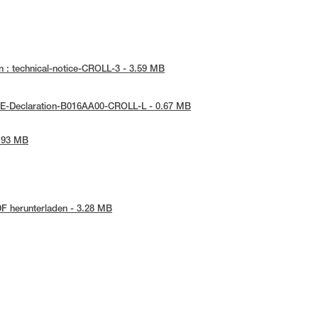
 : technical-notice-CROLL-3 - 3.59 MB
UE-Declaration-B016AA00-CROLL-L - 0.67 MB
1.93 MB
F herunterladen - 3.28 MB