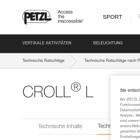
SPORT
VERTIKALE AKTIVITÄTEN
BELEUCHTUNG
Technische Ratschläge
Technische Ratschläge nach P
®
CROLL
L
Sie entsc
Wir (PETZL 
Funktioniere
Datenverkehr
Analyse-, W
sind unsere 
Technische Infor
Technische Inhalte
andere Webs
gesamten Sur
Einstellunge