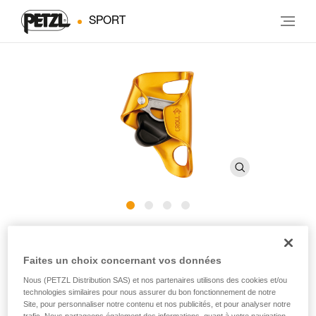
SPORT
®
CROLL
L
Faites un choix concernant vos données
Bloqueur ventral pour les cordes de gros diamètre
Nous (PETZL Distribution SAS) et nos partenaires utilisons des cookies et/ou
technologies similaires pour nous assurer du bon fonctionnement de notre
Site, pour personnaliser notre contenu et nos publicités, et pour analyser notre
Conçu pour les remontées sur corde, le bloqueur ventral