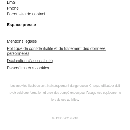
Email
Phone
Formulaire de contact
Espace presse
Mentions légales
Politique de confidentialité et de traitement des données
personnelles
Déclaration d'accessibilité
Paramètres des cookies
Les activités illustrées sont intrinsèquement dangereuses. Chaque utilisateur doit
avoir suivi une formation et avoir des compétences pour l’usage des équipements
lors de ces activités.
© 1995-2026 Petzl