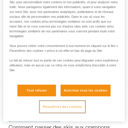
Site, pour personnaliser notre contenu et nos publicités, et pour analyser notre
trafic. Nous partageons également des informations, quant à votre navigation
sur notre Site, avec nos partenaires analytiques, publicitaires et de réseaux
sociaux afin de personnaliser nos publicités. Dans le cas où vous les
Installer un rappel lors d’une descente à skis
acceptez, nos cookies et/ou technologies similaires ne sont actifs que sur
notre Site et ne vous suivront pas sur d’autres sites web. Les cookies et/ou
technologies similaires de nos partenaires vous suivront pendant toute votre
navigation.
Vous pouvez retirer votre consentement à tout moment en cliquant sur le lien «
Paramètres des cookies » prévu à cet effet en bas de page du Site.
Le fait de refuser tout ou partie de ces cookies peut dégrader votre expérience
utilisateur, mais en aucun cas ce refus ne vous empêchera d’accéder à notre
Site.
Aide à l'équipier lors d'une descente à skis
Tout refuser
Autoriser tous les cookies
Paramètres des cookies