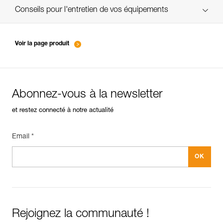
verif-EPI-Harnais-SPORT-suivi-FR
Conseils pour l'entretien de vos équipements
entretien-harnais-FR
Voir la page produit
Abonnez-vous à la newsletter
et restez connecté à notre actualité
Email *
Rejoignez la communauté !