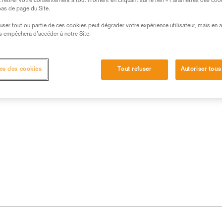
retirer votre consentement à tout moment en cliquant sur le lien « Paramètres des coo
 bas de page du Site.
efuser tout ou partie de ces cookies peut dégrader votre expérience utilisateur, mais en 
s empêchera d’accéder à notre Site.
es des cookies
Tout refuser
Autoriser tous