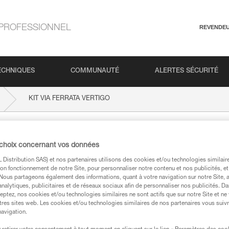
PROFESSIONNEL
REVENDE
ECHNIQUES
COMMUNAUTÉ
ALERTES SÉCURITÉ
KIT VIA FERRATA VERTIGO
 VERTIGO
 choix concernant vos données
Distribution SAS) et nos partenaires utilisons des cookies et/ou technologies similai
on fonctionnement de notre Site, pour personnaliser notre contenu et nos publicités, et
. Nous partageons également des informations, quant à votre navigation sur notre Site, 
analytiques, publicitaires et de réseaux sociaux afin de personnaliser nos publicités. Da
eptez, nos cookies et/ou technologies similaires ne sont actifs que sur notre Site et ne
techniques
tres sites web. Les cookies et/ou technologies similaires de nos partenaires vous suiv
navigation.