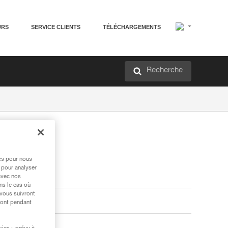
URS
SERVICE CLIENTS
TÉLÉCHARGEMENTS
Recherche
res pour nous
 pour analyser
avec nos
ns le cas où
 vous suivront
ront pendant