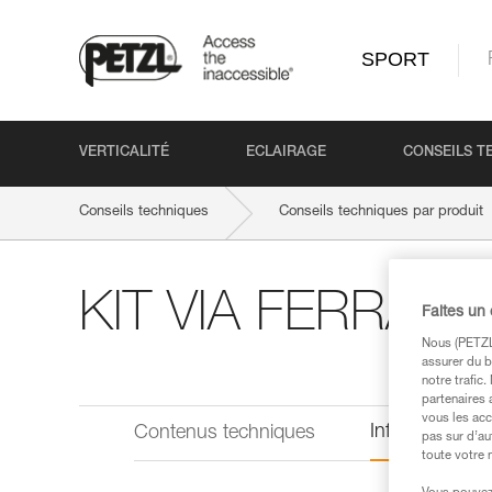
SPORT
VERTICALITÉ
ECLAIRAGE
CONSEILS T
Conseils techniques
Conseils techniques par produit
KIT VIA FERRATA
Faites un
Nous (PETZL 
assurer du b
notre trafic
partenaires 
vous les acc
Informations 
Contenus techniques
pas sur d’au
toute votre 