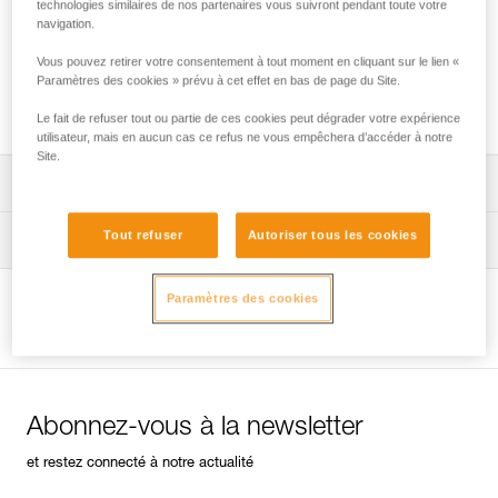
technologies similaires de nos partenaires vous suivront pendant toute votre
navigation.
Vous pouvez retirer votre consentement à tout moment en cliquant sur le lien «
Assurer avec une corde en complément des
Paramètres des cookies » prévu à cet effet en bas de page du Site.
longes à absorbeur d'énergie
Le fait de refuser tout ou partie de ces cookies peut dégrader votre expérience
utilisateur, mais en aucun cas ce refus ne vous empêchera d’accéder à notre
Site.
Télécharger la notice technique (PDF)
Tout refuser
Autoriser tous les cookies
Technical Notice
Conseils pour l'entretien de vos équipements
entretien-longes-sangles-absorbeurs-FR
Paramètres des cookies
Technical Notice
Voir la page produit
entretien-harnais-FR
Abonnez-vous à la newsletter
entretien-casques-FR
et restez connecté à notre actualité