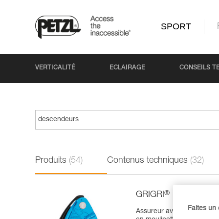
SPORT
VERTICALITÉ
ECLAIRAGE
CONSEILS T
Produits
(54)
Contenus techniques
(32)
®
GRIGRI
Faites un
Assureur avec blocage assi