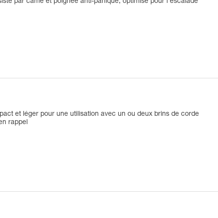
isté par came et poignée anti-panique, optimisé pour l'escalade
ct et léger pour une utilisation avec un ou deux brins de corde
en rappel