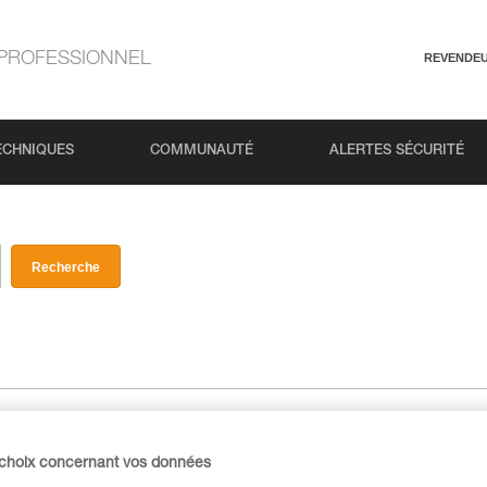
PROFESSIONNEL
REVENDE
ECHNIQUES
COMMUNAUTÉ
ALERTES SÉCURITÉ
Recherche
 choix concernant vos données
sté par came, compact et polyvalent, pour l'escalade en tête et