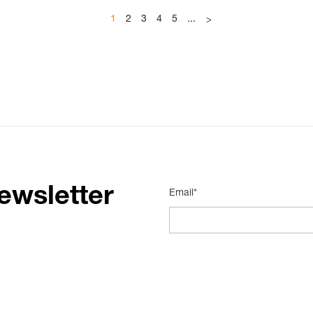
1
2
3
4
5
...
>
ewsletter
Email*