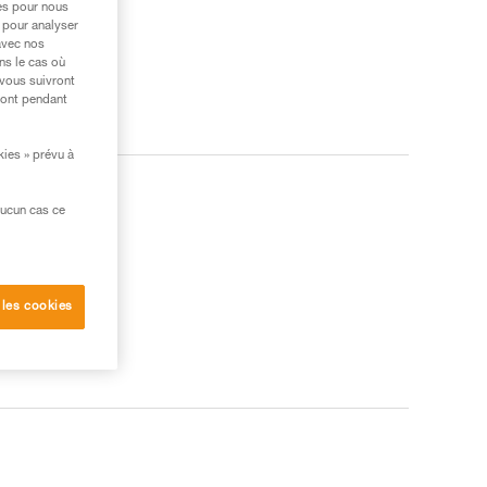
res pour nous
 pour analyser
avec nos
ns le cas où
 vous suivront
ront pendant
kies » prévu à
aucun cas ce
 les cookies