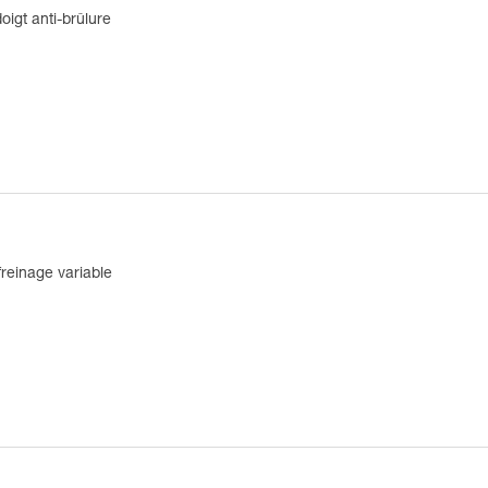
igt anti-brûlure
reinage variable