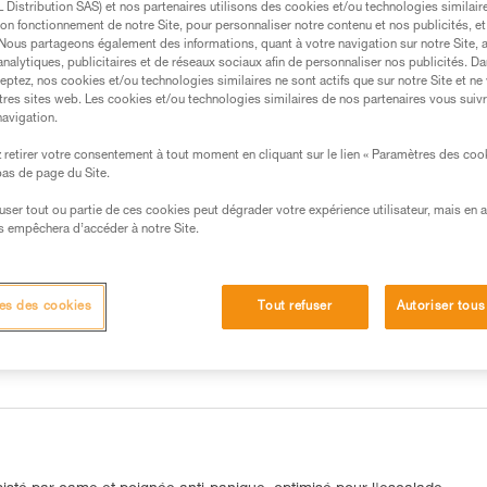
Distribution SAS) et nos partenaires utilisons des cookies et/ou technologies similai
on fonctionnement de notre Site, pour personnaliser notre contenu et nos publicités, et
. Nous partageons également des informations, quant à votre navigation sur notre Site, 
analytiques, publicitaires et de réseaux sociaux afin de personnaliser nos publicités. Da
eptez, nos cookies et/ou technologies similaires ne sont actifs que sur notre Site et ne
tres sites web. Les cookies et/ou technologies similaires de nos partenaires vous suiv
navigation.
retirer votre consentement à tout moment en cliquant sur le lien « Paramètres des coo
 bas de page du Site.
efuser tout ou partie de ces cookies peut dégrader votre expérience utilisateur, mais en 
s empêchera d’accéder à notre Site.
isté par came optimisé pour l’escalade en tête
es des cookies
Tout refuser
Autoriser tous