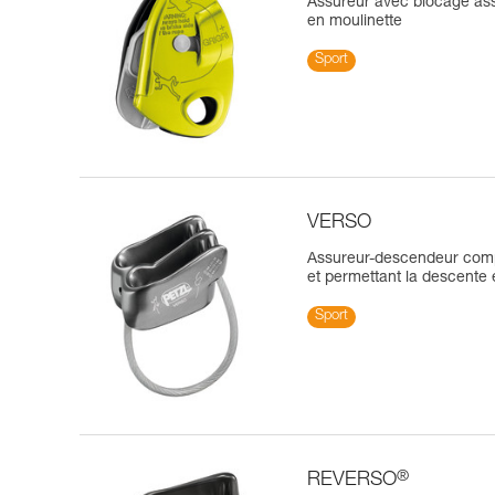
Assureur avec blocage ass
en moulinette
Sport
VERSO
Assureur-descendeur compa
et permettant la descente 
Sport
®
REVERSO