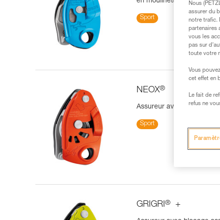
en moulinette
Nous (PETZL 
assurer du b
Sport
notre trafic
partenaires 
vous les acc
pas sur d’au
toute votre 
Vous pouvez 
cet effet en
®
NEOX
Le fait de r
refus ne vou
Assureur avec blocage ass
Sport
Paramètr
®
GRIGRI
+