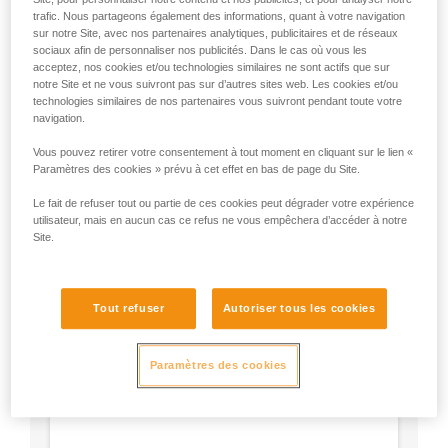
- Utilisez un mousqueton en forme de D.
trafic. Nous partageons également des informations, quant à votre navigation
- Choisissez le type de verrouillage selon votre
sur notre Site, avec nos partenaires analytiques, publicitaires et de réseaux
sociaux afin de personnaliser nos publicités. Dans le cas où vous les
préférence.
acceptez, nos cookies et/ou technologies similaires ne sont actifs que sur
notre Site et ne vous suivront pas sur d’autres sites web. Les cookies et/ou
technologies similaires de nos partenaires vous suivront pendant toute votre
navigation.
Vous pouvez retirer votre consentement à tout moment en cliquant sur le lien «
Paramètres des cookies » prévu à cet effet en bas de page du Site.
Le fait de refuser tout ou partie de ces cookies peut dégrader votre expérience
utilisateur, mais en aucun cas ce refus ne vous empêchera d’accéder à notre
Site.
Tout refuser
Autoriser tous les cookies
Paramètres des cookies