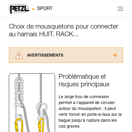
SPORT
Choix de mousquetons pour connecter
au harnais HUIT, RACK...
AVERTISSEMENTS
Lisez attentivement les notices techniques des
produits utilisés dans ce conseil avant de le
Problématique et
consulter. Vous devez avoir compris les
risques principaux
informations de la notice technique pour
pouvoir comprendre ce complément
d’informations.
Le large trou de connexion
Maîtriser ces techniques nécessite une
permet à l'appareil de circuler
formation et un entraînement spécifique. Validez
autour du mousqueton : il peut
avec un professionnel votre capacité à refaire
venir forcer en porte-à-faux sur la
la manipulation, seul, en toute sécurité, avant
bague jusqu'à rupture dans les
de la reproduire en autonomie.
cas graves.
Nous donnons des exemples de techniques