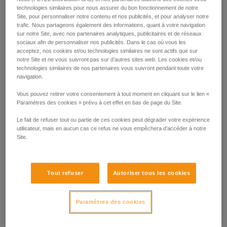
Faut-il encore le présenter ? GRIGRI est l’assureur de
technologies similaires pour nous assurer du bon fonctionnement de notre
référence pour l’escalade en tête et en moulinette. En salle
Site, pour personnaliser notre contenu et nos publicités, et pour analyser notre
comme en falaise, il facilite la vie à l'assurage, grâce au
trafic. Nous partageons également des informations, quant à votre navigation
blocage assisté par came. Il est équipé d’une poignée
sur notre Site, avec nos partenaires analytiques, publicitaires et de réseaux
sociaux afin de personnaliser nos publicités. Dans le cas où vous les
ergonomique permettant une descente fluide et confortable.
acceptez, nos cookies et/ou technologies similaires ne sont actifs que sur
À la fois compact et léger, il s'utilise avec l'ensemble des
notre Site et ne vous suivront pas sur d’autres sites web. Les cookies et/ou
cordes à simple de 8,5 à 11 mm. Parfait pour le travail des
technologies similaires de nos partenaires vous suivront pendant toute votre
voies !
navigation.
Vous pouvez retirer votre consentement à tout moment en cliquant sur le lien «
Achetez en ligne
Paramètres des cookies » prévu à cet effet en bas de page du Site.
Le fait de refuser tout ou partie de ces cookies peut dégrader votre expérience
utilisateur, mais en aucun cas ce refus ne vous empêchera d’accéder à notre
GRIGRI®
Site.
Tout refuser
Autoriser tous les cookies
Paramètres des cookies