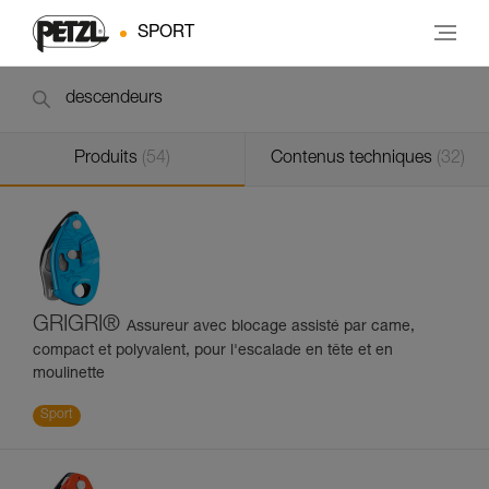
SPORT
Produits
(54)
Contenus techniques
(32)
GRIGRI®
Assureur avec blocage assisté par came,
compact et polyvalent, pour l'escalade en tête et en
moulinette
Sport