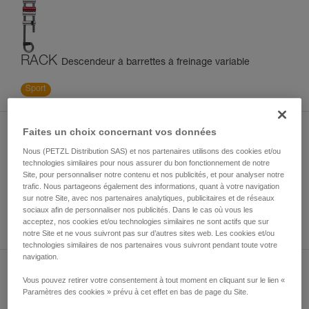
RACK
Descendeur à barrettes à freinage variable
Sport
Faites un choix concernant vos données
Nous (PETZL Distribution SAS) et nos partenaires utilisons des cookies et/ou
technologies similaires pour nous assurer du bon fonctionnement de notre
Site, pour personnaliser notre contenu et nos publicités, et pour analyser notre
trafic. Nous partageons également des informations, quant à votre navigation
SIMPLE
sur notre Site, avec nos partenaires analytiques, publicitaires et de réseaux
Descendeur de spéléologie simple et léger
sociaux afin de personnaliser nos publicités. Dans le cas où vous les
acceptez, nos cookies et/ou technologies similaires ne sont actifs que sur
Sport
notre Site et ne vous suivront pas sur d’autres sites web. Les cookies et/ou
technologies similaires de nos partenaires vous suivront pendant toute votre
navigation.
Vous pouvez retirer votre consentement à tout moment en cliquant sur le lien «
Paramètres des cookies » prévu à cet effet en bas de page du Site.