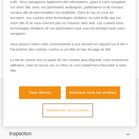
FREINO Z est un mousqueton à verrouillage automatique
trafic. Nous partageons également des informations, quant à votre navigation
sur notre Site, avec nos partenaires analytiques, publicitaires et de réseaux
avec ergot de freinage, conçu pour les descendeurs de
sociaux afin de personnaliser nos publicités. Dans le cas où vous les
spéléologie STOP (D009AA00) et SIMPLE (D004AA00). Il
acceptez, nos cookies et/ou technologies similaires ne sont actifs que sur
permet d'ajouter du freinage ou de le moduler pendant la
notre Site et ne vous suivront pas sur d’autres sites web. Les cookies et/ou
descente. Il facilite la réalisation de clé de blocage. FREINO
technologies similaires de nos partenaires vous suivront pendant toute votre
Z peut être retourné pour rendre le descendeur imperdable
navigation.
lors des transferts du porte-matériel au mousqueton demi-
Vous pouvez retirer votre consentement à tout moment en cliquant sur le lien «
rond.
Paramètres des cookies » prévu à cet effet en bas de page du Site.
Le fait de refuser tout ou partie de ces cookies peut dégrader votre expérience
Achetez en ligne
utilisateur, mais en aucun cas ce refus ne vous empêchera d’accéder à notre
Site.
Descriptif
Tout refuser
Autoriser tous les cookies
Contrôle du freinage :
Spécifications techniques
- ergot permettant d'ajouter du freinage à la descente,
Paramètres des cookies
- utilisation simple et modulable. La corde peut être
Matière(s): aluminium
Informations techniques
rapidement passée ou sortie de l’ergot de freinage, d’une
Certification(s): CE EN 12275 type B, UIAA, NFPA 2500
seule main.
Notice
Technical Use, GB/T 23469 / B
Manipulations facilitées :
Inspection
Télécharger le pdf technical-notice-FREINO-Z-1