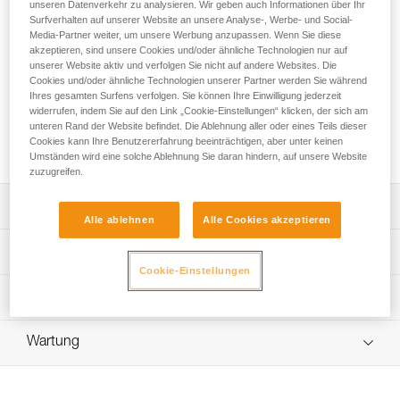
Der FREINO Z ist ein Karabiner mit automatischer
unseren Datenverkehr zu analysieren. Wir geben auch Informationen über Ihr
Surfverhalten auf unserer Website an unsere Analyse-, Werbe- und Social-
Verriegelung und Bremshaken, der für die
Media-Partner weiter, um unsere Werbung anzupassen. Wenn Sie diese
Speläoabseilgeräte STOP (D009AA00) und SIMPLE
akzeptieren, sind unsere Cookies und/oder ähnliche Technologien nur auf
(D004AA00) konzipiert ist. Er ermöglicht es, die
unserer Website aktiv und verfolgen Sie nicht auf andere Websites. Die
Bremsreibung bei der Abseilfahrt zu erhöhen oder zu
Cookies und/oder ähnliche Technologien unserer Partner werden Sie während
steuern. Er erleichtert das Blockieren des Geräts. Der
Ihres gesamten Surfens verfolgen. Sie können Ihre Einwilligung jederzeit
FREINO Z lässt sich umdrehen, um das Abseilgerät beim
widerrufen, indem Sie auf den Link „Cookie-Einstellungen“ klicken, der sich am
unteren Rand der Website befindet. Die Ablehnung aller oder eines Teils dieser
Umhängen von der Materialschlaufe in den halbrunden
Cookies kann Ihre Benutzererfahrung beeinträchtigen, aber unter keinen
Karabiner vor Herabfallen zu schützen.
Umständen wird eine solche Ablehnung Sie daran hindern, auf unsere Website
zuzugreifen.
Leistungsverzeichnis
Alle ablehnen
Alle Cookies akzeptieren
Kontrolle der Bremsreibung:
Technische Spezifikationen
- Bremshaken zur Erhöhung der Bremsreibung beim
Cookie-Einstellungen
Abseilen.
Material: Aluminium
Technische Informationen
- Einfache, variable Anwendung. Das Seil lässt sich
Zertifizierung(en): CE EN 12275 type B, UIAA, NFPA 2500
schnell und einfach mit einer Hand in den Bremshaken
Gebrauchsanleitung
Technical Use, GB/T 23469 / B
einlegen und herausnehmen.
Wartung
Das PDF herunterladen technical-notice-FREINO-Z-1
Öffnung des Schnappers für den Bremshaken: 12 mm
Einfache Handhabung:
Konformitätserklärung
Ablauf der PSA-Prüfung
- Einfaches Blockieren des Geräts.
Zugrundeliegende Spezifikationen
Das PDF herunterladen UE-Declaration-M042AA00-
Das PDF herunterladen verif EPI-CONNECTEURS-
- Das Keylock-System verhindert, dass sich der Karabiner