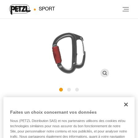
SPORT
FREINO Z
Faites un choix concernant vos données
Mousqueton avec ergot de freinage pour descendeurs
Nous (PETZL Distribution SAS) et nos partenaires utilisons des cookies et/ou
technologies similaires pour nous assurer du bon fonctionnement de notre
STOP et SIMPLE
Site, pour personnaliser notre contenu et nos publicités, et pour analyser notre
trafic. Nous partageons également des informations, quant à votre navigation