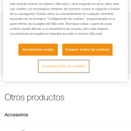
cargas.
solo estarán activas en nuestro Sitio web y no le seguirán en otros sitios web.
Las cookies y/o tecnologías similares de nuestros socios le seguirán a través
de su navegación. Puede retirar su consentimiento en cualquier momento
haciendo clic en el enlace "Configuración de cookies", proporcionado en la
Descripción
parte inferior de la página del Sitio web. Rechazar todas o parte de estas
cookies puede afectar a su experiencia de usuario, pero bajo ninguna
La ranura a lo largo de todo el gancho permite fijar un
circunstancia tal negativa le impedirá acceder a nuestro Sitio web.
Características técnicas
sistema de recuperación con un maillón n° 5. El maillón
se puede desplazar a lo largo de toda la ranura: fácil de
Materiales: acero
Rechazarlas todas
Aceptar todas las cookies
Información técnica
desenganchar hacia arriba para la recuperación.
Peso: 38 g
Orificio de mosquetoneo inferior para enganchar un
Ficha técnica
elemento de amarre, estribos o un saco.
Inspección
Características por referencia
Configuración de cookies
Descargar el pdf technical-notice-FIFI-2
FAQ
Referencia : V12
FAQ
Garantía : 3 Años
Pack : 1
Ver todo el contenido técnico
Otros productos
Accesorios