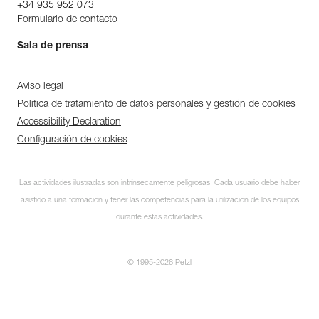
+34 935 952 073
Formulario de contacto
Sala de prensa
Aviso legal
Política de tratamiento de datos personales y gestión de cookies
Accessibility Declaration
Configuración de cookies
Las actividades ilustradas son intrínsecamente peligrosas. Cada usuario debe haber
asistido a una formación y tener las competencias para la utilización de los equipos
durante estas actividades.
© 1995-2026 Petzl