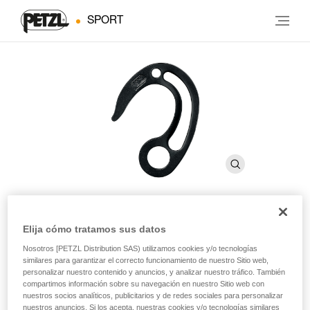
SPORT
Elija cómo tratamos sus datos
FIFI
Nosotros [PETZL Distribution SAS) utilizamos cookies y/o tecnologías
similares para garantizar el correcto funcionamiento de nuestro Sitio web,
Gancho de suspensión para escalada artificial
personalizar nuestro contenido y anuncios, y analizar nuestro tráfico. También
compartimos información sobre su navegación en nuestro Sitio web con
nuestros socios analíticos, publicitarios y de redes sociales para personalizar
Gancho para el posicionamiento, la progresión y el izado de
nuestros anuncios. Si los acepta, nuestras cookies y/o tecnologías similares