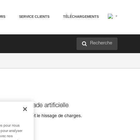
URS
SERVICE CLIENTS
TÉLÉCHARGEMENTS
Recherche
our l’escalade artificielle
 la progression et le hissage de charges.
res pour nous
 pour analyser
avec nos