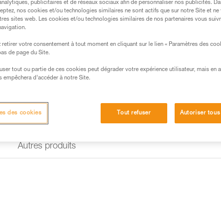
analytiques, publicitaires et de réseaux sociaux afin de personnaliser nos publicités. Da
eptez, nos cookies et/ou technologies similaires ne sont actifs que sur notre Site et ne
tres sites web. Les cookies et/ou technologies similaires de nos partenaires vous suiv
navigation.
retirer votre consentement à tout moment en cliquant sur le lien « Paramètres des coo
 bas de page du Site.
efuser tout ou partie de ces cookies peut dégrader votre expérience utilisateur, mais en 
s empêchera d’accéder à notre Site.
es des cookies
Tout refuser
Autoriser tous
Autres produits