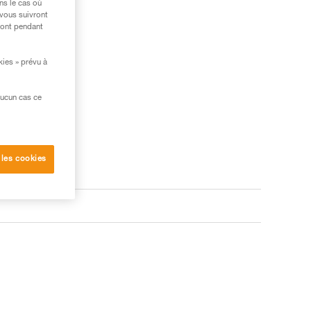
ns le cas où
 vous suivront
ront pendant
kies » prévu à
aucun cas ce
 les cookies