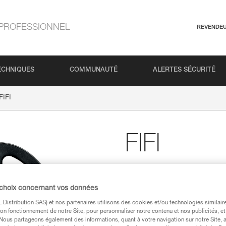
PROFESSIONNEL
REVENDE
ECHNIQUES
COMMUNAUTÉ
ALERTES SÉCURITÉ
FIFI
FIFI
Crochet de suspension p
Crochet pour le positionnement,
 choix concernant vos données
Distribution SAS) et nos partenaires utilisons des cookies et/ou technologies similai
on fonctionnement de notre Site, pour personnaliser notre contenu et nos publicités, et
Trouvez un revendeur
. Nous partageons également des informations, quant à votre navigation sur notre Site, 