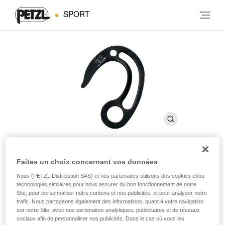
SPORT
Faites un choix concernant vos données
FIFI
Nous (PETZL Distribution SAS) et nos partenaires utilisons des cookies et/ou
technologies similaires pour nous assurer du bon fonctionnement de notre
Site, pour personnaliser notre contenu et nos publicités, et pour analyser notre
Crochet de suspension pour l’escalade artificielle
trafic. Nous partageons également des informations, quant à votre navigation
sur notre Site, avec nos partenaires analytiques, publicitaires et de réseaux
Crochet pour le positionnement, la progression et le hissage
sociaux afin de personnaliser nos publicités. Dans le cas où vous les