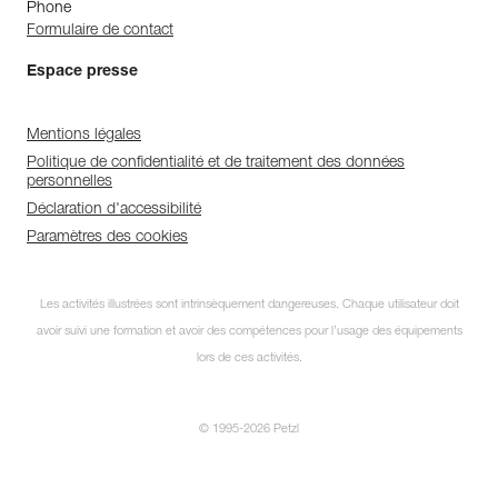
Phone
Formulaire de contact
Espace presse
Mentions légales
Politique de confidentialité et de traitement des données
personnelles
Déclaration d'accessibilité
Paramètres des cookies
Les activités illustrées sont intrinsèquement dangereuses. Chaque utilisateur doit
avoir suivi une formation et avoir des compétences pour l’usage des équipements
lors de ces activités.
© 1995-2026 Petzl