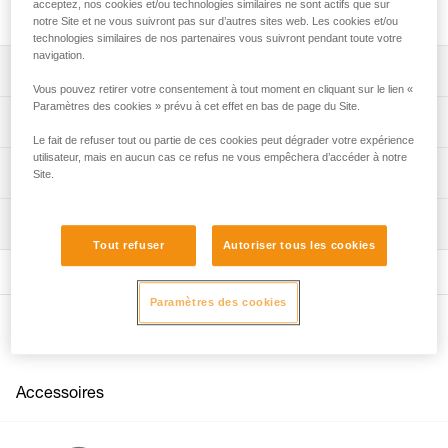
de charges.
acceptez, nos cookies et/ou technologies similaires ne sont actifs que sur
notre Site et ne vous suivront pas sur d’autres sites web. Les cookies et/ou
technologies similaires de nos partenaires vous suivront pendant toute votre
navigation.
Descriptif
Vous pouvez retirer votre consentement à tout moment en cliquant sur le lien «
Paramètres des cookies » prévu à cet effet en bas de page du Site.
La rainure permet de relier un système de récupération au
Spécifications techniques
MAILLON RAPIDE n° 5. Le maillon est libre de se
Le fait de refuser tout ou partie de ces cookies peut dégrader votre expérience
déplacer dans la rainure, ce qui facilite la récupération de
utilisateur, mais en aucun cas ce refus ne vous empêchera d’accéder à notre
Matière(s): acier
Informations techniques
la charge par le haut.
Site.
Poids: 38 g
Trou de mousquetonnage inférieur pour connecter une
Notice
longe, des étriers ou un sac.
Inspection
Spécifications référence(s)
Télécharger le pdf technical-notice-FIFI-2
Tout refuser
Autoriser tous les cookies
FAQ
Référence : V12
FAQ
Garantie : 3 ans
Conditionnement : 1
Paramètres des cookies
Voir tous les contenus techniques
Autres produits
Accessoires