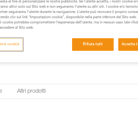
edia al fine di personalizzare le nostre pubblicità. Se l’utente accetta, i nostri cookie e
anno attivi solo sul Sito web e non seguiranno l’utente su altri siti. I cookie e/o tecnol
artner seguiranno l’utente durante la navigazione. L’utente può revocare il proprio conse
do clic sul link “Impostazioni cookie”, disponibile nella parte inferiore del Sito web. Il 
ali cookie potrebbe compromettere l’esperienza dell’utente, ma in nessun caso tale rifiu
i accedere al Sito web.
ioni cookie
Rifiuta tutti
Accetta t
e
Altri prodotti