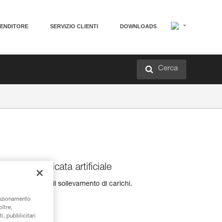
VENDITORE
SERVIZIO CLIENTI
DOWNLOADS
Cerca
r l'arrampicata artificiale
 progressione e il sollevamento di carichi.
unzionamento
oltre,
i, pubblicitari