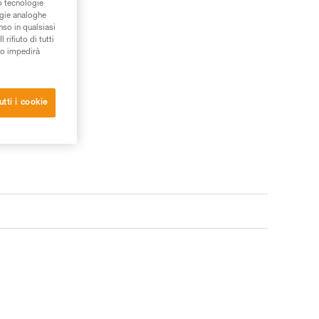
/o tecnologie
ogie analoghe
nso in qualsiasi
rifiuto di tutti
to impedirà
utti i cookie