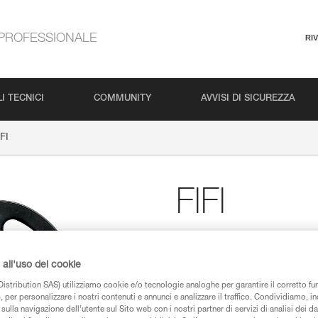
PROFESSIONALE
RI
I TECNICI
COMMUNITY
AVVISI DI SICUREZZA
FI
FIFI
Gancio di sospensione pe
Gancio per il posizionamento, la
all'uso dei cookie
istribution SAS) utilizziamo cookie e/o tecnologie analoghe per garantire il corretto f
 per personalizzare i nostri contenuti e annunci e analizzare il traffico. Condividiamo, in
Trova un rivenditore
sulla navigazione dell’utente sul Sito web con i nostri partner di servizi di analisi dei dat