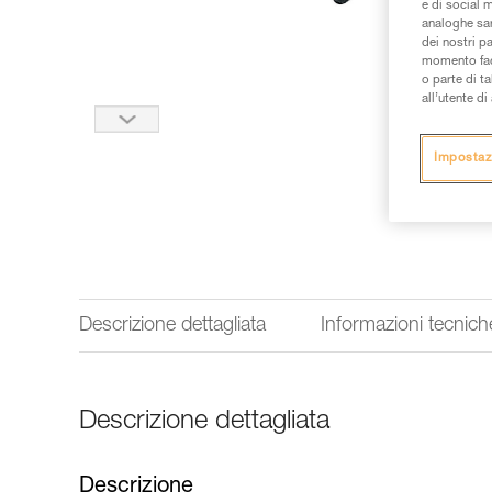
e di social m
analoghe sar
dei nostri p
momento facen
o parte di t
all’utente d
Impostaz
Descrizione dettagliata
Informazioni tecnich
Descrizione dettagliata
Descrizione