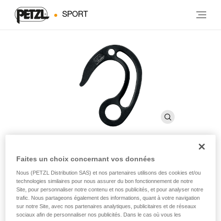
SPORT
Faites un choix concernant vos données
FIFI
Nous (PETZL Distribution SAS) et nos partenaires utilisons des cookies et/ou
technologies similaires pour nous assurer du bon fonctionnement de notre
Site, pour personnaliser notre contenu et nos publicités, et pour analyser notre
Crochet de suspension pour l’escalade artificielle
trafic. Nous partageons également des informations, quant à votre navigation
sur notre Site, avec nos partenaires analytiques, publicitaires et de réseaux
Crochet pour le positionnement, la progression et le hissage
sociaux afin de personnaliser nos publicités. Dans le cas où vous les