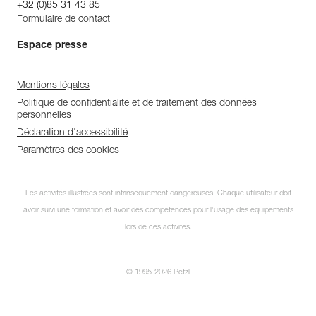
+32 (0)85 31 43 85
Formulaire de contact
Espace presse
Mentions légales
Politique de confidentialité et de traitement des données
personnelles
Déclaration d'accessibilité
Paramètres des cookies
Les activités illustrées sont intrinsèquement dangereuses. Chaque utilisateur doit
avoir suivi une formation et avoir des compétences pour l’usage des équipements
lors de ces activités.
© 1995-2026 Petzl