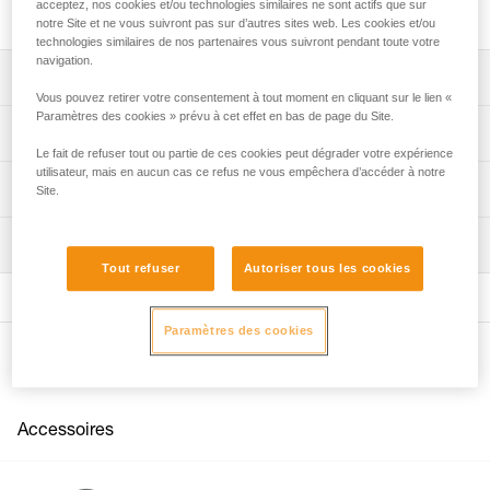
de charges.
acceptez, nos cookies et/ou technologies similaires ne sont actifs que sur
notre Site et ne vous suivront pas sur d’autres sites web. Les cookies et/ou
technologies similaires de nos partenaires vous suivront pendant toute votre
navigation.
Descriptif
Vous pouvez retirer votre consentement à tout moment en cliquant sur le lien «
Paramètres des cookies » prévu à cet effet en bas de page du Site.
La rainure permet de relier un système de récupération au
Spécifications techniques
MAILLON RAPIDE n° 5. Le maillon est libre de se
Le fait de refuser tout ou partie de ces cookies peut dégrader votre expérience
déplacer dans la rainure, ce qui facilite la récupération de
utilisateur, mais en aucun cas ce refus ne vous empêchera d’accéder à notre
Matière(s): acier
Informations techniques
la charge par le haut.
Site.
Poids: 38 g
Trou de mousquetonnage inférieur pour connecter une
Notice
longe, des étriers ou un sac.
Inspection
Spécifications référence(s)
Télécharger le pdf technical-notice-FIFI-2
Tout refuser
Autoriser tous les cookies
FAQ
Référence : V12
FAQ
Garantie : 3 ans
Conditionnement : 1
Paramètres des cookies
Voir tous les contenus techniques
Autres produits
Accessoires