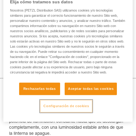
Elija cómo tratamos sus datos
La tecnología REACTIVE LIGHTING ajusta instantáneamente
la potencia de iluminación según la luminosidad exterior
Nosotros [PETZL Distribution SAS) utilizamos cookies y/o tecnologías
gracias a un sensor integrado en la linterna.
similares para garantizar el correcto funcionamiento de nuestro Sitio web,
personalizar nuestro contenido y anuncios, y analizar nuestro tráfico. También
compartimos información sobre su navegación en nuestro Sitio web con
nuestros socios analíticos, publicitarios y de redes sociales para personalizar
nuestros anuncios. Si los acepta, nuestras cookies y/o tecnologías similares
solo estarán activas en nuestro Sitio web y no le seguirán en otros sitios web.
Las cookies y/o tecnologías similares de nuestros socios le seguirán a través
de su navegación. Puede retirar su consentimiento en cualquier momento
haciendo clic en el enlace "Configuración de cookies", proporcionado en la
parte inferior de la página del Sitio web. Rechazar todas o parte de estas
cookies puede afectar a su experiencia de usuario, pero bajo ninguna
circunstancia tal negativa le impedirá acceder a nuestro Sitio web.
Autonomía
Rechazarlas todas
Aceptar todas las cookies
Mientras que las pilas desechables suelen tener una mayor
autonomía, a medida que se van descargando la potencia
Configuración de cookies
de la iluminación disminuye de forma regular. Las baterías
recargables proponen menos autonomía pero permiten una
potencia de iluminación constante hasta que se descargan
completamente, con una luminosidad estable antes de que
la linterna se apague.