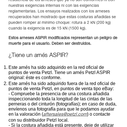
resistencia de los arneses que ya no son conformes ni con
nuestras exigencias internas ni con las exigencias
reglamentarias. Los ensayos realizados con los arneses
recuperados han mostrado que estas costuras añadidas se
pueden romper al mínimo choque: rotura a 2 kN (200 kg)
cuando la exigencia es de 15 kN (1500 kg).
Estos arneses ASPIR modificados representan un peligro de
muerte para el usuario. Deben ser destruidos.
¿Tiene un arnés ASPIR?
Este arnés ha sido adquirido en la red oficial de
puntos de venta Petzl. Tiene un arnés Petzl ASPIR
original: éste es conforme.
Este arnés ha sido adquirido fuera de la red oficial de
puntos de venta Petzl, en puntos de venta tipo eBay:
- Compruebe la presencia de una costura añadida
inspeccionando toda la longitud de las cintas de las
perneras o del cinturón (fotografías); en caso de duda,
envíenos una fotografía para que le podamos ayudar
en la valoración (
) o contacte
aftersales@petzl.com
con su distribuidor Petzl local.
- Si la costura añadida está presente, deje de utilizar