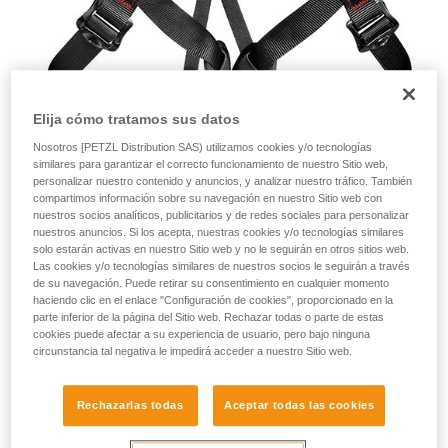
Elija cómo tratamos sus datos
Nosotros [PETZL Distribution SAS) utilizamos cookies y/o tecnologías
similares para garantizar el correcto funcionamiento de nuestro Sitio web,
personalizar nuestro contenido y anuncios, y analizar nuestro tráfico. También
compartimos información sobre su navegación en nuestro Sitio web con
nuestros socios analíticos, publicitarios y de redes sociales para personalizar
nuestros anuncios. Si los acepta, nuestras cookies y/o tecnologías similares
Los hechos
solo estarán activas en nuestro Sitio web y no le seguirán en otros sitios web.
Las cookies y/o tecnologías similares de nuestros socios le seguirán a través
de su navegación. Puede retirar su consentimiento en cualquier momento
El 6 de abril del 2016, Petzl fue alertada por las autoridades
haciendo clic en el enlace "Configuración de cookies", proporcionado en la
de la venta en eBay de arneses Petzl ASPIR (C24)
parte inferior de la página del Sitio web. Rechazar todas o parte de estas
modificados. Estos arneses nuevos o ligeramente usados
cookies puede afectar a su experiencia de usuario, pero bajo ninguna
circunstancia tal negativa le impedirá acceder a nuestro Sitio web.
han sido modificados por terceras personas irresponsables
después de su comercialización. Los productos han sido
recuperados, se ha solicitado su retirada inmediata de la
Rechazarlas todas
Aceptar todas las cookies
venta en eBay y se ha iniciado un procedimiento judicial.