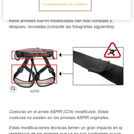
¡Atención, peligro de muerte!
Configuración de cookies
Las cintas de seguridad de las perneras o del cinturón de
estos arneses ASPIR modificados han sido cortadas y,
después, recosidas (consulte las fotografías siguientes).
Costuras en el arnés ASPIR (C24) modificado. Estas
costuras no existen en los arneses ASPIR originales.
Estas modificaciones técnicas tienen un gran impacto en la