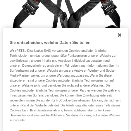
Sie entscheiden, welche Daten Sie teilen
Wir (PETZL Distribution SAS) verwenden Cookies und/oder ähnliche
Technologien, um das ordnungsgemäße Funktionieren unserer Website zu
gewährleisten, unsere Inhalte und Anzeigen individuell zu gestalten und
unseren Datenverkehr zu analysieren. Wir geben auch Informationen über Ihr
Surfverhalten auf unserer Website an unsere Analyse-, Werbe- und Social-
Die Fakten
Media-Partner weiter, um unsere Werbung anzupassen. Wenn Sie diese
akzeptieren, sind unsere Cookies und/oder ähnliche Technologien nur auf
unserer Website aktiv und verfolgen Sie nicht auf andere Websites. Die
Petzl wurde am 6. April 2016 von den Behörden darauf
Cookies und/oder ähnliche Technologien unserer Partner werden Sie während
hingewiesen, dass bei eBay modifizierte ASPIR-Gurte von
Ihres gesamten Surfens verfolgen. Sie können Ihre Einwilligung jederzeit
Petzl (C24) zum Verkauf angeboten werden. Die neuwertigen
widerrufen, indem Sie auf den Link „Cookie-Einstellungen“ klicken, der sich am
oder wenig benutzten Gurte wurden von dritten Personen
unteren Rand der Website befindet. Die Ablehnung aller oder eines Teils dieser
modifiziert. Diese Produkte wurden beschlagnahmt, die
Cookies kann Ihre Benutzererfahrung beeinträchtigen, aber unter keinen
unverzügliche Einstellung des Verkaufs bei eBay gefordert
Umständen wird eine solche Ablehnung Sie daran hindern, auf unsere Website
zuzugreifen.
und ein Gerichtsverfahren eingeleitet.