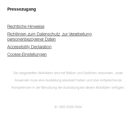
Pressezugang
Rechtliche Hinweise
Richtlinien zum Datenschutz, zur Verarbeitung
personenbezogener Daten
Accessibility Declaration
Cookie-Einstellungen
Die dargestellten Aktivitäten sind mit Risiken und Gefahren verbunden. Jeder
Anwender muss eine Ausbildung absolviert haben und über entsprechende
Kompetenzen in der Benutzung der Ausrüstung bei diesen Aktivitäten verfügen.
© 1995-2026 Petzl