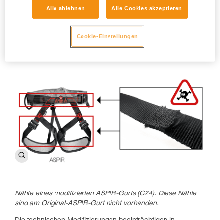
Achtung Lebensgefahr!
Alle ablehnen
Alle Cookies akzeptieren
Die Sicherheitsgurtbänder der Beinschlaufen oder des
Hüftgurts der modifizierten ASPIR-Gurte wurden
Cookie-Einstellungen
durchgeschnitten und wieder zusammengenäht (Siehe Foto
unten).
Nähte eines modifizierten ASPIR-Gurts (C24). Diese Nähte
sind am Original-ASPIR-Gurt nicht vorhanden.