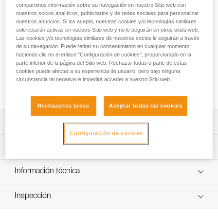
La batería R2250 de ión litio garantiza un alto rendimiento de
compartimos información sobre su navegación en nuestro Sitio web con
las linternas frontales SWIFT RL y SWIFT RL CLASSIC,
nuestros socios analíticos, publicitarios y de redes sociales para personalizar
incluso a bajas temperaturas. Se recarga mediante un
nuestros anuncios. Si los acepta, nuestras cookies y/o tecnologías similares
solo estarán activas en nuestro Sitio web y no le seguirán en otros sitios web.
conector USB-C y dispone de un indicador luminoso de
Las cookies y/o tecnologías similares de nuestros socios le seguirán a través
carga.
de su navegación. Puede retirar su consentimiento en cualquier momento
haciendo clic en el enlace "Configuración de cookies", proporcionado en la
¿Buscas la mejor linterna frontal para tus actividades?
parte inferior de la página del Sitio web. Rechazar todas o parte de estas
cookies puede afectar a su experiencia de usuario, pero bajo ninguna
ACCEDER A LA AYUDA
circunstancia tal negativa le impedirá acceder a nuestro Sitio web.
Rechazarlas todas
Aceptar todas las cookies
Descripción
Configuración de cookies
Batería de ión litio de 2250 mAh (3,85 V / 8,47 Wh) para la
Características técnicas
linterna frontal SWIFT RL.
Recarga simple mediante el conector USB-C (cable de
Peso: 42 g
Información técnica
carga no incluido).
Tecnología: ión litio
Ficha técnica
Indicador luminoso de carga.
Capacidad: 2250 mAh (3,85 V / 8,47 Wh)
Inspección
Descargar el pdf technical-notice-R2250
Compatible con las linternas frontales SWIFT RL (versión
Descargar el pdf SWIFT RL ACCESORIES COMPATIBILITY
Número de ciclos carga/descarga: 300
a partir de 2026, referencia E095BCXX) y SWIFT RL
2026