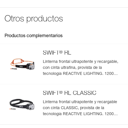
Tiempo de carga: 5 h
CLASSIC (E095BD00).
Declaración de conformidad
Certificaciones: CE
Descargar el pdf UE-Declaration-E092DC00-R2250
Otros productos
Características por referencia
FAQ
FAQ
Referencia : E092DC00
Garantía : 2 años o 300 ciclos de carga
Productos complementarios
Ver todo el contenido técnico
Pack : 1
®
SWIFT
RL
Linterna frontal ultrapotente y recargable,
con cinta ultrafina, provista de la
tecnología REACTIVE LIGHTING. 1200
lúmenes
®
SWIFT
RL CLASSIC
Linterna frontal ultrapotente y recargable
con cinta CLASSIC, provista de la
tecnología REACTIVE LIGHTING. 1200
lúmenes