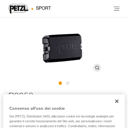
SPORT
R2250
Consenso all'uso dei cookie
Batteria ricaricabile per lampade frontali SWIFT RL e
Noi (PETZL Distribution SAS) utilizziamo cookie e/o tecnologie analoghe per
SWIFT RL CLASSIC
garantire il corretto funzionamento del Sito web, per personalizzare i nostri
contenuti e annunci e analizzare il traffico. Condividiamo, inoltre, informazioni