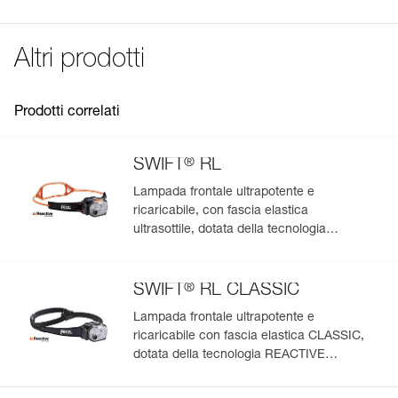
Tempo di carica: 5 o
CLASSIC (E095BD00).
Dichiarazione di conformità
Certificazione(i): CE
Scarica il pdf UE-Declaration-E092DC00-R2250
Altri prodotti
Dettagli codice
FAQ
FAQ
Codice : E092DC00
Garanzia : 2 anni o 300 cicli di carica
Prodotti correlati
See all technical content
Confezione : 1
®
SWIFT
RL
Lampada frontale ultrapotente e
ricaricabile, con fascia elastica
ultrasottile, dotata della tecnologia
REACTIVE LIGHTING. 1200 lumen
®
SWIFT
RL CLASSIC
Lampada frontale ultrapotente e
ricaricabile con fascia elastica CLASSIC,
dotata della tecnologia REACTIVE
LIGHTING. 1200 lumen