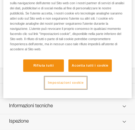
La batteria ricaricabile R2250 litio-ione garantisce elevate
sulla navigazione dell’utente sul Sito web con i nostri partner di servizi di analisi
prestazioni per le lampade frontali SWIFT RL e SWIFT RL
dei dati, pubblicitari e di social media al fine di personalizzare le nostre
CLASSIC, anche a basse temperature. Si ricarica mediante
pubblicità. Se l’utente accetta, i nostri cookie e/o tecnologie analoghe saranno
attivi solo sul Sito web e non seguiranno l’utente su altri siti. I cookie e/o
una porta USB-C e dispone di un indicatore di carica
tecnologie analoghe dei nostri partner seguiranno l’utente durante la
luminoso.
navigazione. L’utente può revocare il proprio consenso in qualsiasi momento
facendo clic sul link “Impostazioni cookie”, disponibile nella parte inferiore del
Cerchi la migliore lampada frontale per le tue attività?
Sito web. Il rifiuto di tutti o parte di tali cookie potrebbe compromettere
l’esperienza dell’utente, ma in nessun caso tale rifiuto impedirà all’utente di
ACCEDI ALLA GUIDA PER LA SCELTA
accedere al Sito web.
Rifiuta tutti
Accetta tutti i cookie
Descrizione
Impostazioni cookie
Batteria ricaricabile litio-ione 2250 mAh (3,85 V / 8,47 Wh)
Specifiche tecniche
per lampada frontale SWIFT RL.
Ricarica semplice mediante la porta USB-C (cavo per la
Peso: 42 g
Informazioni tecniche
ricarica non fornito).
Tecnologia: litio-ione
Libretto d'uso
Indicatore di carica luminoso.
Capacità: 2250 mAh (3,85 V / 8,47 Wh)
Ispezione
Scarica il pdf technical-notice-R2250
Compatibile con le lampade frontali SWIFT RL (versione a
Scarica il pdf SWIFT RL ACCESORIES COMPATIBILITY
Numero di cicli di carica/scarica: 300
partire dal 2026, codice E095BCXX) e SWIFT RL
2026