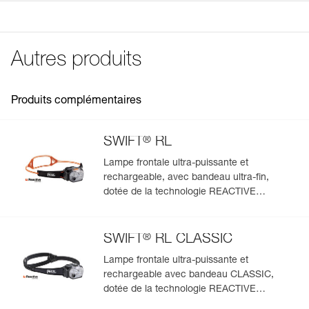
Nombre de cycles de charge/décharge: 300
partir de 2026, référence E095BCXX) et SWIFT RL
COMPATIBILITY 2026
Temps de charge: 5 h
CLASSIC (E095BD00).
Déclaration de conformité
Certification(s): CE
Télécharger le pdf UE-Declaration-E092DC00-R2250
Autres produits
Spécifications référence(s)
FAQ
FAQ
Référence : E092DC00
Garantie : 2 ans ou 300 cycles de charge
Produits complémentaires
Voir tous les contenus techniques
Conditionnement : 1
®
SWIFT
RL
Lampe frontale ultra-puissante et
rechargeable, avec bandeau ultra-fin,
dotée de la technologie REACTIVE
LIGHTING. 1200 lumens
®
SWIFT
RL CLASSIC
Lampe frontale ultra-puissante et
rechargeable avec bandeau CLASSIC,
dotée de la technologie REACTIVE
LIGHTING. 1200 lumens