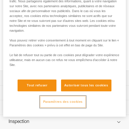
La batterie rechargeable R2250 lithium-ion garantit de
trafic. Nous partageons également des informations, quant à votre navigation
sur notre Site, avec nos partenaires analytiques, publicitaires et de réseaux
hautes performances pour les lampes frontales SWIFT RL et
sociaux afin de personnaliser nos publicités. Dans le cas où vous les
SWIFT RL CLASSIC, même à basses températures. Elle se
acceptez, nos cookies et/ou technologies similaires ne sont actifs que sur
recharge via une prise USB-C et dispose d'un témoin
notre Site et ne vous suivront pas sur d’autres sites web. Les cookies et/ou
lumineux de charge.
technologies similaires de nos partenaires vous suivront pendant toute votre
navigation.
Vous recherchez la meilleure lampe frontale pour vos
Vous pouvez retirer votre consentement à tout moment en cliquant sur le lien «
activités ?
Paramètres des cookies » prévu à cet effet en bas de page du Site.
ACCÉDER À L'AIDE AU CHOIX
Le fait de refuser tout ou partie de ces cookies peut dégrader votre expérience
utilisateur, mais en aucun cas ce refus ne vous empêchera d’accéder à notre
Site.
Descriptif
Tout refuser
Autoriser tous les cookies
Batterie rechargeable lithium-ion 2250 mAh (3,85 V / 8,47
Spécifications techniques
Wh) pour lampe frontale SWIFT RL.
Paramètres des cookies
Recharge simple via la prise USB-C (câble de charge non
Poids: 42 g
Informations techniques
fourni).
Technologie: lithium-ion
Notice
Témoin lumineux de charge.
Capacité : 2250 mAh (3,85 V / 8,47 Wh)
Inspection
Télécharger le pdf technical-notice-R2250
Compatible avec les lampes frontales SWIFT RL (version à
Télécharger le pdf SWIFT RL ACCESORIES