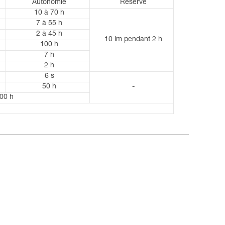
Autonomie
Réserve
10 à 70 h
7 à 55 h
2 à 45 h
10 lm pendant 2 h
100 h
7 h
2 h
6 s
50 h
-
300 h