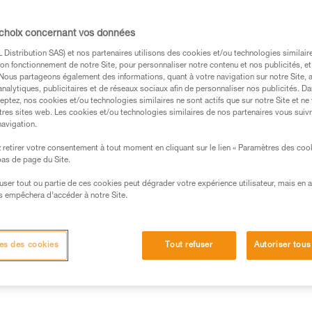
puissance d’éclairage à vos be
confectionné en deux parties, v
 choix concernant vos données
dynamiques et exigeantes, com
compter sur son éclairage rouge
Distribution SAS) et nos partenaires utilisons des cookies et/ou technologies similai
Lire la suite
on fonctionnement de notre Site, pour personnaliser notre contenu et nos publicités, et
. Nous partageons également des informations, quant à votre navigation sur notre Site, 
analytiques, publicitaires et de réseaux sociaux afin de personnaliser nos publicités. Da
Trouvez un revendeur
eptez, nos cookies et/ou technologies similaires ne sont actifs que sur notre Site et ne
tres sites web. Les cookies et/ou technologies similaires de nos partenaires vous suiv
navigation.
Vous recherchez la meilleure la
retirer votre consentement à tout moment en cliquant sur le lien « Paramètres des coo
ACCÉDER À L'AIDE AU CHOIX
 bas de page du Site.
efuser tout ou partie de ces cookies peut dégrader votre expérience utilisateur, mais en 
s empêchera d’accéder à notre Site.
d'éclairage
Informations techniques
Autres pr
es des cookies
Tout refuser
Autoriser tous