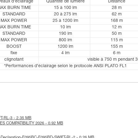
veaux d'éclairage
Quantité de lumière
Distance
AX BURN TIME
15 à 100 lm
28 m
STANDARD
20 à 275 lm
62 m
MAX POWER
25 à 1200 lm
168 m
AX BURN TIME
10 lm
12 m
STANDARD
190 lm
50 m
MAX POWER
800 lm
115 m
BOOST
1200 lm
155 m
fixe
4 lm
6 m
clignotant
visible à 750 m pendant 
*Performances d’éclairage selon le protocole ANSI PLATO FL1
IFT-RL-3 - 2.35 MB
IES COMPATIBILITY 2026 - 0.92 MB
UE-Declaration-E095BC-E095BD-SWIFT-RL-2 - 0.26 MB