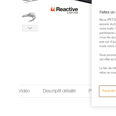
Faites un
Nous (PETZL 
assurer du b
notre trafic
partenaires 
vous les acc
pas sur d’au
toute votre 
Vous pouvez 
cet effet en
Le fait de r
refus ne vou
Vidéo
Descriptif détaillé
Performances 
Paramètr