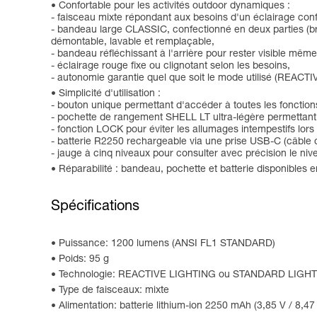
Confortable pour les activités outdoor dynamiques :
- faisceau mixte répondant aux besoins d'un éclairage confor
- bandeau large CLASSIC, confectionné en deux parties (bre
démontable, lavable et remplaçable,
- bandeau réfléchissant à l'arrière pour rester visible même 
- éclairage rouge fixe ou clignotant selon les besoins,
- autonomie garantie quel que soit le mode utilisé (RE
Simplicité d'utilisation :
- bouton unique permettant d'accéder à toutes les fonction
- pochette de rangement SHELL LT ultra-légère permettant 
- fonction LOCK pour éviter les allumages intempestifs lors
- batterie R2250 rechargeable via une prise USB-C (câble 
- jauge à cinq niveaux pour consulter avec précision le nive
Réparabilité : bandeau, pochette et batterie disponibles 
Spécifications
Puissance: 1200 lumens (ANSI FL1 STANDARD)
Poids: 95 g
Technologie: REACTIVE LIGHTING ou STANDARD LIGH
Type de faisceaux: mixte
Alimentation: batterie lithium-ion 2250 mAh (3,85 V / 8,