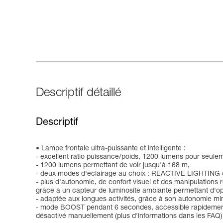
Descriptif détaillé
Descriptif
Lampe frontale ultra-puissante et intelligente :
- excellent ratio puissance/poids, 1200 lumens pour seule
- 1200 lumens permettant de voir jusqu'à 168 m,
- deux modes d'éclairage au choix : REACTIVE LIGHTIN
- plus d'autonomie, de confort visuel et des manipulation
grâce à un capteur de luminosité ambiante permettant d'optim
- adaptée aux longues activités, grâce à son autonomie 
- mode BOOST pendant 6 secondes, accessible rapidement pa
désactivé manuellement (plus d'informations dans les FAQ)