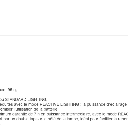
ment 95 g,
G ou STANDARD LIGHTING,
s réduites avec le mode REACTIVE LIGHTING : la puissance d’éclairage
iser l'utilisation de la batterie,
minimum garantie de 7 h en puissance intermédiaire, avec le mode RE
r un double tap sur le côté de la lampe, idéal pour faciliter la rec
.