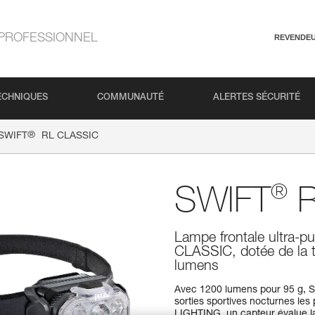
PROFESSIONNEL
REVENDE
ECHNIQUES
COMMUNAUTÉ
ALERTES SÉCURITÉ
®
SWIFT
RL CLASSIC
®
SWIFT
R
Lampe frontale ultra-p
CLASSIC, dotée de la
lumens
Avec 1200 lumens pour 95 g, S
sorties sportives nocturnes le
LIGHTING, un capteur évalue l