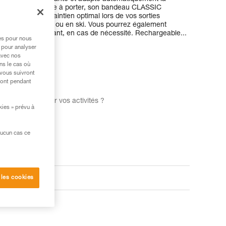
soins. Confortable à porter, son bandeau CLASSIC
ous assure un maintien optimal lors de vos sorties
me en alpinisme ou en ski. Vous pourrez également
, fixe ou clignotant, en cas de nécessité. Rechargeable...
res pour nous
 pour analyser
avec nos
ns le cas où
 vous suivront
ront pendant
mpe frontale pour vos activités ?
kies » prévu à
aucun cas ce
oduits
 les cookies