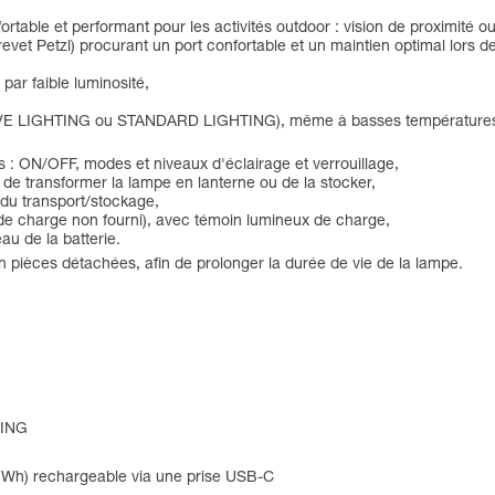
table et performant pour les activités outdoor : vision de proximité ou 
vet Petzl) procurant un port confortable et un maintien optimal lors 
par faible luminosité,
ACTIVE LIGHTING ou STANDARD LIGHTING), même à basses températures,
s : ON/OFF, modes et niveaux d'éclairage et verrouillage,
de transformer la lampe en lanterne ou de la stocker,
 du transport/stockage,
de charge non fourni), avec témoin lumineux de charge,
au de la batterie.
en pièces détachées, afin de prolonger la durée de vie de la lampe.
TING
47 Wh) rechargeable via une prise USB-C