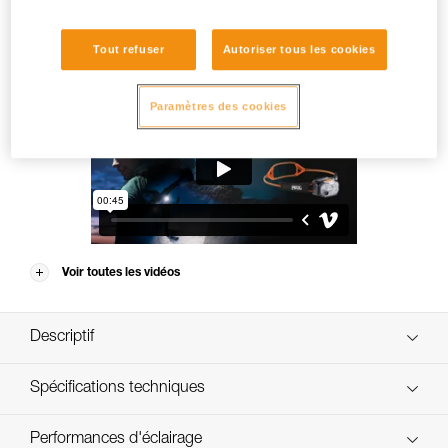
SWIFT® RL
Tout refuser
Autoriser tous les cookies
Paramètres des cookies
Voir toutes les vidéos
REACTIVE LIGHTING®
Descriptif
Lampe frontale ultra-puissante et intelligente :
Spécifications techniques
- excellent ratio puissance/poids, 1200 lumens pour
seulement 95 g,
Puissance: 1200 lumens (ANSI FL1 STANDARD)
Performances d'éclairage
- 1200 lumens permettant de voir jusqu'à 168 m,