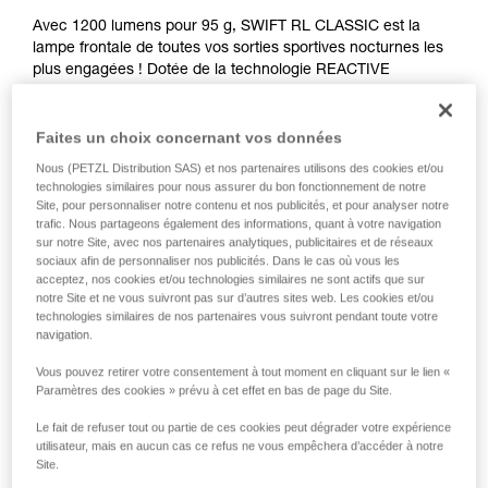
Avec 1200 lumens pour 95 g, SWIFT RL CLASSIC est la
lampe frontale de toutes vos sorties sportives nocturnes les
plus engagées ! Dotée de la technologie REACTIVE
LIGHTING, un capteur évalue la luminosité ambiante et
adapte automatiquement la puissance d’éclairage à vos
besoins. Confortable à porter, son bandeau CLASSIC
Faites un choix concernant vos données
confectionné en deux parties, vous assure un maintien
Nous (PETZL Distribution SAS) et nos partenaires utilisons des cookies et/ou
optimal lors de vos sorties dynamiques et exigeantes,
technologies similaires pour nous assurer du bon fonctionnement de notre
comme en alpinisme ou en ski. Vous pourrez également
Site, pour personnaliser notre contenu et nos publicités, et pour analyser notre
compter sur son éclairage rouge, fixe ou clignotant, en cas
trafic. Nous partageons également des informations, quant à votre navigation
sur notre Site, avec nos partenaires analytiques, publicitaires et de réseaux
de nécessité. Rechargeable, elle sera toujours prête à vous
sociaux afin de personnaliser nos publicités. Dans le cas où vous les
accompagner dans chacune de vos sorties étoilées.
acceptez, nos cookies et/ou technologies similaires ne sont actifs que sur
notre Site et ne vous suivront pas sur d’autres sites web. Les cookies et/ou
Vous recherchez la meilleure lampe frontale pour vos
technologies similaires de nos partenaires vous suivront pendant toute votre
navigation.
activités ?
ACCÉDER À L'AIDE AU CHOIX
Vous pouvez retirer votre consentement à tout moment en cliquant sur le lien «
Paramètres des cookies » prévu à cet effet en bas de page du Site.
Le fait de refuser tout ou partie de ces cookies peut dégrader votre expérience
utilisateur, mais en aucun cas ce refus ne vous empêchera d’accéder à notre
Achetez en ligne
Site.