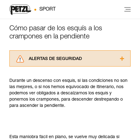
SPORT
Cómo pasar de los esquís a los
crampones en la pendiente
ALERTAS DE SEGURIDAD
Lea atentamente las fichas técnicas de los
productos utilizados en este consejo antes de
Durante un descenso con esquís, si las condiciones no son
consultarlo. Usted debe comprender la
las mejores, o si nos hemos equivocado de itinerario, nos
información de la ficha técnica para poder
podemos ver obligados a descalzarnos los esquís y
comprender este complemento informativo.
ponernos los crampones, para descender destrepando o
Dominar estas técnicas requiere una formación
para ascender la pendiente.
y un entrenamiento específico. Confirme a
través de un profesional su capacidad para
ejecutar estas técnicas, solo y con total
seguridad, antes de ejecutarlas de forma
autónoma.
Esta maniobra fácil en plano, se vuelve muy delicada si
Damos ejemplos de técnicas relacionadas con