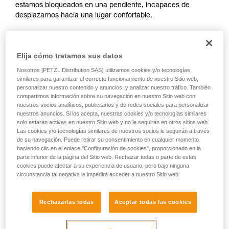
estamos bloqueados en una pendiente, incapaces de
su actividad. Pueden existir otras que no
desplazarnos hacia una lugar confortable.
describimos aquí.
Elija cómo tratamos sus datos
En este vídeo Tony Lamiche, esquiador de fuertes
Nosotros [PETZL Distribution SAS) utilizamos cookies y/o tecnologías
pendientes y atleta Petzl, nos muestra su método.
similares para garantizar el correcto funcionamiento de nuestro Sitio web,
personalizar nuestro contenido y anuncios, y analizar nuestro tráfico. También
compartimos información sobre su navegación en nuestro Sitio web con
nuestros socios analíticos, publicitarios y de redes sociales para personalizar
nuestros anuncios. Si los acepta, nuestras cookies y/o tecnologías similares
solo estarán activas en nuestro Sitio web y no le seguirán en otros sitios web.
El primer reflejo debe ser asegurarse con un tornillo o
Las cookies y/o tecnologías similares de nuestros socios le seguirán a través
cualquier otro anclaje improvisado, ya que existe un gran
de su navegación. Puede retirar su consentimiento en cualquier momento
haciendo clic en el enlace "Configuración de cookies", proporcionado en la
riesgo de perder el equilibrio o resbalar durante las
parte inferior de la página del Sitio web. Rechazar todas o parte de estas
numerosas manipulaciones de material.
cookies puede afectar a su experiencia de usuario, pero bajo ninguna
circunstancia tal negativa le impedirá acceder a nuestro Sitio web.
Rechazarlas todas
Aceptar todas las cookies
Atención, Tony Lamiche utiliza una técnica personal para
atarse los crampones, que presenta una ventaja de confort,