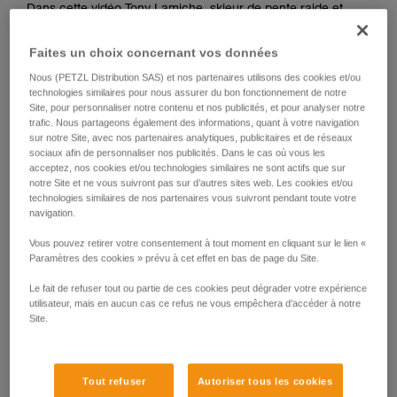
Dans cette vidéo Tony Lamiche, skieur de pente raide et
liées à votre activité. Il peut en exister d’autres
athlète Petzl, nous montre sa méthode.
que nous ne décrivons pas ici.
Faites un choix concernant vos données
Le premier réflexe doit être de s’assurer sur une broche ou
Nous (PETZL Distribution SAS) et nos partenaires utilisons des cookies et/ou
tout autre ancrage improvisé, car il y a un grand risque de
technologies similaires pour nous assurer du bon fonctionnement de notre
perdre l’équilibre ou de glisser lors des nombreuses
Site, pour personnaliser notre contenu et nos publicités, et pour analyser notre
trafic. Nous partageons également des informations, quant à votre navigation
manipulations de matériel.
sur notre Site, avec nos partenaires analytiques, publicitaires et de réseaux
sociaux afin de personnaliser nos publicités. Dans le cas où vous les
acceptez, nos cookies et/ou technologies similaires ne sont actifs que sur
Attention, Tony Lamiche utilise une technique personnelle
notre Site et ne vous suivront pas sur d’autres sites web. Les cookies et/ou
pour sangler ses crampons, qui présente un avantage de
technologies similaires de nos partenaires vous suivront pendant toute votre
confort, mais un risque plus élevé d’accrocher les crampons
navigation.
entre eux pendant la marche. Petzl recommande de
respecter la notice technique des crampons et d’apporter le
Vous pouvez retirer votre consentement à tout moment en cliquant sur le lien «
plus grand soin au réglage des crampons sur les chaussures
Paramètres des cookies » prévu à cet effet en bas de page du Site.
avant leur utilisation.
Le fait de refuser tout ou partie de ces cookies peut dégrader votre expérience
utilisateur, mais en aucun cas ce refus ne vous empêchera d’accéder à notre
Site.
Tout refuser
Autoriser tous les cookies