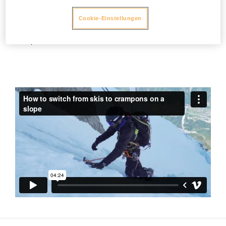
Maß an Komfort bietet aber auch das Risiko erhöht, dass
sich die Steigeisen beim Gehen ineinander verhaken. Petzl
Cookie-Einstellungen
empfiehlt, die Gebrauchsanweisung der Steigeisen zu
beachten und diese vor Gebrauch sorgfältig an die Schuhe
anzupassen.