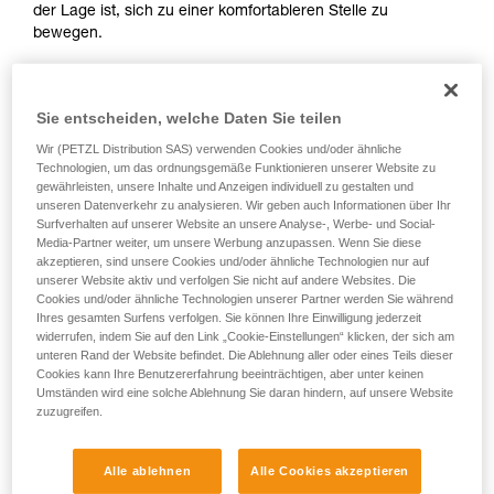
der Lage ist, sich zu einer komfortableren Stelle zu
Sie ihn eigenständig durchführen.
bewegen.
Wir geben Beispiele für die mit Ihrer Aktivität
verbundenen Techniken. Möglicherweise gibt es
noch andere Techniken, die hier nicht
beschrieben werden.
Sie entscheiden, welche Daten Sie teilen
In diesem Video zeigt uns Tony Lamiche, Steilwandskifahrer
Wir (PETZL Distribution SAS) verwenden Cookies und/oder ähnliche
und Petzl-Athlet, seine Methode.
Technologien, um das ordnungsgemäße Funktionieren unserer Website zu
gewährleisten, unsere Inhalte und Anzeigen individuell zu gestalten und
unseren Datenverkehr zu analysieren. Wir geben auch Informationen über Ihr
Surfverhalten auf unserer Website an unsere Analyse-, Werbe- und Social-
Media-Partner weiter, um unsere Werbung anzupassen. Wenn Sie diese
akzeptieren, sind unsere Cookies und/oder ähnliche Technologien nur auf
Der erste Reflex muss sein, sich an einer Eisschraube oder
unserer Website aktiv und verfolgen Sie nicht auf andere Websites. Die
einer anderen improvisierten Verankerung zu sichern, da das
Cookies und/oder ähnliche Technologien unserer Partner werden Sie während
Ihres gesamten Surfens verfolgen. Sie können Ihre Einwilligung jederzeit
Risiko, das Gleichgewicht zu verlieren oder beim Handling
widerrufen, indem Sie auf den Link „Cookie-Einstellungen“ klicken, der sich am
der Ausrüstung abzurutschen, groß ist.
unteren Rand der Website befindet. Die Ablehnung aller oder eines Teils dieser
Cookies kann Ihre Benutzererfahrung beeinträchtigen, aber unter keinen
Umständen wird eine solche Ablehnung Sie daran hindern, auf unsere Website
zuzugreifen.
Achtung, Tony Lamiche wendet eine persönliche Technik
Alle ablehnen
Alle Cookies akzeptieren
beim Anlegen seiner Steigeisen an, die ihm ein gewisses