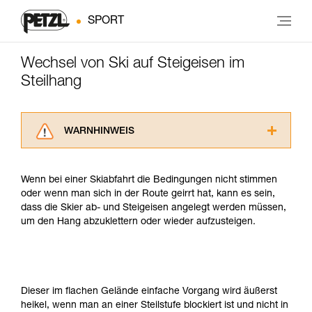
SPORT
Wechsel von Ski auf Steigeisen im
Steilhang
WARNHINWEIS
Lesen Sie die Gebrauchsanweisungen der
Produkte, um die es in diesem Tech Tipp geht,
Wenn bei einer Skiabfahrt die Bedingungen nicht stimmen
aufmerksam durch, bevor Sie diesen zu Rate
oder wenn man sich in der Route geirrt hat, kann es sein,
ziehen. Um diese Zusatzinformationen
dass die Skier ab- und Steigeisen angelegt werden müssen,
verstehen zu können, müssen Sie zuerst die in
um den Hang abzuklettern oder wieder aufzusteigen.
der Gebrauchsanweisung enthaltenen
Informationen richtig verstanden haben.
Die Beherrschung dieser Techniken setzt eine
entsprechende Ausbildung und ein spezielles
Training voraus. Prüfen Sie zusammen mit
Dieser im flachen Gelände einfache Vorgang wird äußerst
einem Profi, ob Sie in der Lage sind, den
heikel, wenn man an einer Steilstufe blockiert ist und nicht in
Vorgang alleine sicher zu wiederholen, bevor