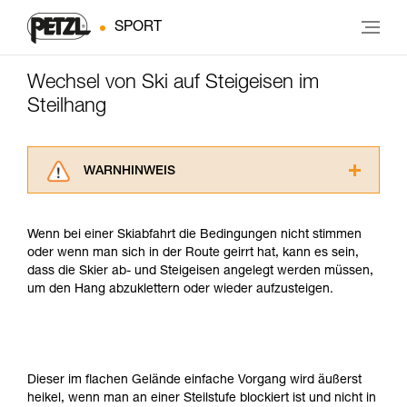
SPORT
Wechsel von Ski auf Steigeisen im
Steilhang
WARNHINWEIS
Lesen Sie die Gebrauchsanweisungen der
Produkte, um die es in diesem Tech Tipp geht,
Wenn bei einer Skiabfahrt die Bedingungen nicht stimmen
aufmerksam durch, bevor Sie diesen zu Rate
oder wenn man sich in der Route geirrt hat, kann es sein,
ziehen. Um diese Zusatzinformationen
dass die Skier ab- und Steigeisen angelegt werden müssen,
verstehen zu können, müssen Sie zuerst die in
um den Hang abzuklettern oder wieder aufzusteigen.
der Gebrauchsanweisung enthaltenen
Informationen richtig verstanden haben.
Die Beherrschung dieser Techniken setzt eine
entsprechende Ausbildung und ein spezielles
Training voraus. Prüfen Sie zusammen mit
Dieser im flachen Gelände einfache Vorgang wird äußerst
einem Profi, ob Sie in der Lage sind, den
heikel, wenn man an einer Steilstufe blockiert ist und nicht in
Vorgang alleine sicher zu wiederholen, bevor