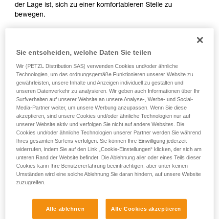
der Lage ist, sich zu einer komfortableren Stelle zu
Sie ihn eigenständig durchführen.
bewegen.
Wir geben Beispiele für die mit Ihrer Aktivität
verbundenen Techniken. Möglicherweise gibt es
noch andere Techniken, die hier nicht
beschrieben werden.
Sie entscheiden, welche Daten Sie teilen
In diesem Video zeigt uns Tony Lamiche, Steilwandskifahrer
Wir (PETZL Distribution SAS) verwenden Cookies und/oder ähnliche
und Petzl-Athlet, seine Methode.
Technologien, um das ordnungsgemäße Funktionieren unserer Website zu
gewährleisten, unsere Inhalte und Anzeigen individuell zu gestalten und
unseren Datenverkehr zu analysieren. Wir geben auch Informationen über Ihr
Surfverhalten auf unserer Website an unsere Analyse-, Werbe- und Social-
Media-Partner weiter, um unsere Werbung anzupassen. Wenn Sie diese
akzeptieren, sind unsere Cookies und/oder ähnliche Technologien nur auf
Der erste Reflex muss sein, sich an einer Eisschraube oder
unserer Website aktiv und verfolgen Sie nicht auf andere Websites. Die
einer anderen improvisierten Verankerung zu sichern, da das
Cookies und/oder ähnliche Technologien unserer Partner werden Sie während
Ihres gesamten Surfens verfolgen. Sie können Ihre Einwilligung jederzeit
Risiko, das Gleichgewicht zu verlieren oder beim Handling
widerrufen, indem Sie auf den Link „Cookie-Einstellungen“ klicken, der sich am
der Ausrüstung abzurutschen, groß ist.
unteren Rand der Website befindet. Die Ablehnung aller oder eines Teils dieser
Cookies kann Ihre Benutzererfahrung beeinträchtigen, aber unter keinen
Umständen wird eine solche Ablehnung Sie daran hindern, auf unsere Website
zuzugreifen.
Achtung, Tony Lamiche wendet eine persönliche Technik
Alle ablehnen
Alle Cookies akzeptieren
beim Anlegen seiner Steigeisen an, die ihm ein gewisses