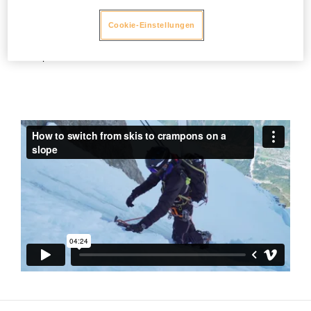
Maß an Komfort bietet aber auch das Risiko erhöht, dass
sich die Steigeisen beim Gehen ineinander verhaken. Petzl
Cookie-Einstellungen
empfiehlt, die Gebrauchsanweisung der Steigeisen zu
beachten und diese vor Gebrauch sorgfältig an die Schuhe
anzupassen.