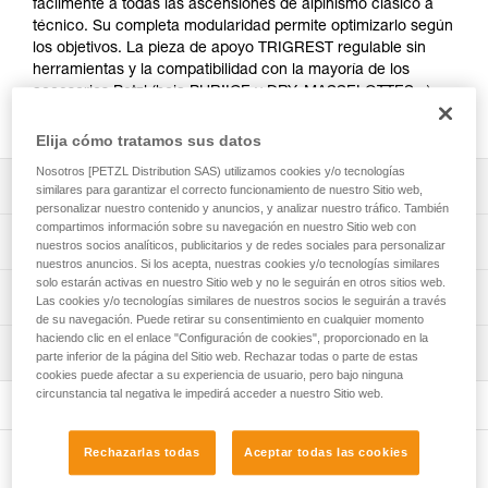
fácilmente a todas las ascensiones de alpinismo clásico a
técnico. Su completa modularidad permite optimizarlo según
los objetivos. La pieza de apoyo TRIGREST regulable sin
herramientas y la compatibilidad con la mayoría de los
accesorios Petzl (hoja PUR’ICE y DRY, MASSELOTTES...)
aseguran la eficacia necesaria para los pasos difíciles.
Elija cómo tratamos sus datos
Nosotros [PETZL Distribution SAS) utilizamos cookies y/o tecnologías
Descripción
similares para garantizar el correcto funcionamiento de nuestro Sitio web,
personalizar nuestro contenido y anuncios, y analizar nuestro tráfico. También
compartimos información sobre su navegación en nuestro Sitio web con
Tecnicidad:
Características técnicas
nuestros socios analíticos, publicitarios y de redes sociales para personalizar
- Hoja ICE afinada en la punta para una penetración fácil
nuestros anuncios. Si los acepta, nuestras cookies y/o tecnologías similares
en cualquier tipo de hielo.
solo estarán activas en nuestro Sitio web y no le seguirán en otros sitios web.
Tipo de hoja: 2
Información técnica
- La pieza de apoyo TRIGREST permite ajustar,
Las cookies y/o tecnologías similares de nuestros socios le seguirán a través
Tipo de mango: 2
rápidamente y sin herramienta, la posición de la mano o
de su navegación. Puede retirar su consentimiento en cualquier momento
Ficha técnica
haciendo clic en el enlace "Configuración de cookies", proporcionado en la
del índice en posición de tracción.
Materiales: acero, aluminio y poliamida
Inspección
Descargar el pdf technical-notice-SUMTEC-2
parte inferior de la página del Sitio web. Rechazar todas o parte de estas
- Mango con regatón de acero para los apoyos sólidos al
cookies puede afectar a su experiencia de usuario, pero bajo ninguna
Descargar el pdf ICE AXE - ACCESSORY COMPATIBILITY
Certificaciones: CE, UIAA, UKCA
utilizarlo como piolet-bastón.
Procedimiento de revisión del EPI
circunstancia tal negativa le impedirá acceder a nuestro Sitio web.
Descargar el pdf technical-notice-COMM-PIOLETS-ALPI-
Piolet suministrado con hoja ICE, PANNE o MARTEAU, y
Descargar el pdf verif-EPI-piolets-procedure-ES
Polivalencia:
3
apoyo TRIGREST.
- Mango curvado que proporciona una buena eficacia de
Ficha de seguimiento del EPI
Declaración de conformidad
Rechazarlas todas
Aceptar todas las cookies
anclaje, protegiendo la mano.
Se sirve con los protectores de hoja y regatón del piolet.
Otros productos
Descargar el pdf verif-EPI-piolet-suivi-ES
Descargar el pdf EC Declaration of
- Mango suficientemente recto para clavar el piolet