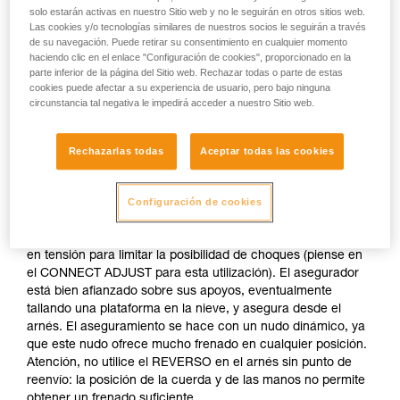
Asegurar desde un anclaje realizado en
solo estarán activas en nuestro Sitio web y no le seguirán en otros sitios web.
la nieve
Las cookies y/o tecnologías similares de nuestros socios le seguirán a través
de su navegación. Puede retirar su consentimiento en cualquier momento
haciendo clic en el enlace "Configuración de cookies", proporcionado en la
parte inferior de la página del Sitio web. Rechazar todas o parte de estas
Si no hay disponible ningún anclaje natural (saliente,
cookies puede afectar a su experiencia de usuario, pero bajo ninguna
árbol...), realice un cuerpo muerto con su piolet. Una vez
circunstancia tal negativa le impedirá acceder a nuestro Sitio web.
autoasegurado puede lanzar la cuerda con un mosquetón
para que el primero se conecte fácilmente.
Rechazarlas todas
Aceptar todas las cookies
No asegure directamente desde un anclaje cuya
resistencia es incierta.
Configuración de cookies
El asegurador está autoasegurado al anclaje y permanece
en tensión para limitar la posibilidad de choques (piense en
el CONNECT ADJUST para esta utilización). El asegurador
está bien afianzado sobre sus apoyos, eventualmente
tallando una plataforma en la nieve, y asegura desde el
arnés. El aseguramiento se hace con un nudo dinámico, ya
que este nudo ofrece mucho frenado en cualquier posición.
Atención, no utilice el REVERSO en el arnés sin punto de
reenvío: la posición de la cuerda y de las manos no permite
obtener un frenado suficiente.