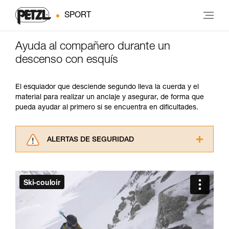
SPORT
Ayuda al compañero durante un
descenso con esquís
El esquiador que desciende segundo lleva la cuerda y el
material para realizar un anclaje y asegurar, de forma que
pueda ayudar al primero si se encuentra en dificultades.
ALERTAS DE SEGURIDAD
Lea atentamente las fichas técnicas de los
productos utilizados en este consejo antes de
consultarlo. Usted debe comprender la
información de la ficha técnica para poder
comprender este complemento informativo.
Dominar estas técnicas requiere una formación
y un entrenamiento específico. Confirme a