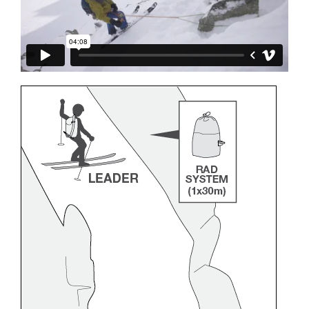
través de un profesional su capacidad para
ejecutar estas técnicas, solo y con total
seguridad, antes de ejecutarlas de forma
autónoma.
Damos ejemplos de técnicas relacionadas con
su actividad. Pueden existir otras que no
describimos aquí.