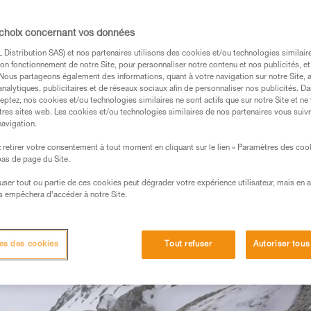
 choix concernant vos données
Distribution SAS) et nos partenaires utilisons des cookies et/ou technologies similai
on fonctionnement de notre Site, pour personnaliser notre contenu et nos publicités, et
. Nous partageons également des informations, quant à votre navigation sur notre Site, 
s des produits utilisés dans ce conseil avant de le
analytiques, publicitaires et de réseaux sociaux afin de personnaliser nos publicités. Da
eptez, nos cookies et/ou technologies similaires ne sont actifs que sur notre Site et ne
formations de la notice technique pour pouvoir
tres sites web. Les cookies et/ou technologies similaires de nos partenaires vous suiv
.
navigation.
ormation et un entraînement spécifique. Validez avec
retirer votre consentement à tout moment en cliquant sur le lien « Paramètres des coo
 manipulation, seul, en toute sécurité, avant de la
 bas de page du Site.
efuser tout ou partie de ces cookies peut dégrader votre expérience utilisateur, mais en 
iées à votre activité. Il peut en exister d’autres que
s empêchera d’accéder à notre Site.
es des cookies
Tout refuser
Autoriser tous