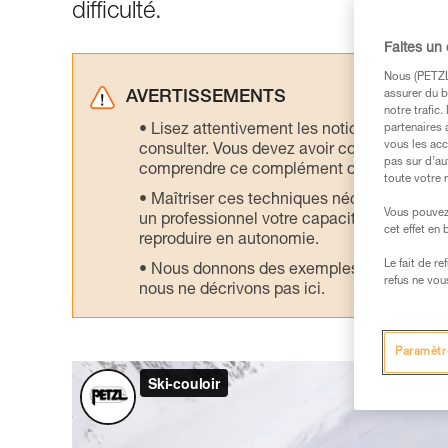
difficulté.
Faites un
Nous (PETZL 
assurer du b
AVERTISSEMENTS
notre trafic
Lisez attentivement les notices technique
partenaires 
vous les acc
consulter. Vous devez avoir compris les in
pas sur d’au
comprendre ce complément d’informations
toute votre 
Maîtriser ces techniques nécessite une f
Vous pouvez 
un professionnel votre capacité à refaire la
cet effet en
reproduire en autonomie.
Le fait de r
Nous donnons des exemples de techniques l
refus ne vou
nous ne décrivons pas ici.
Paramètr