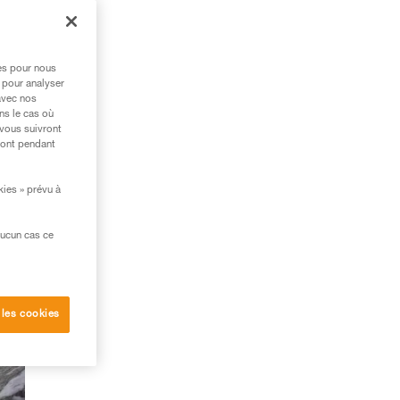
res pour nous
 pour analyser
avec nos
ns le cas où
 vous suivront
ront pendant
kies » prévu à
aucun cas ce
 les cookies