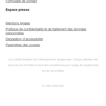
Formulaire de contact
Espace presse
Mentions légales
Politique de confidentialité et de traitement des données
personnelles
Déclaration d'accessibilité
Paramètres des cookies
Les activités illustrées sont intrinsèquement dangereuses. Chaque utilisateur doit
avoir suivi une formation et avoir des compétences pour l’usage des équipements
lors de ces activités.
© 1995-2026 Petzl