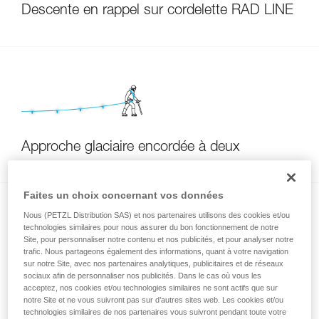
Descente en rappel sur cordelette RAD LINE
Approche glaciaire encordée à deux
Faites un choix concernant vos données
Nous (PETZL Distribution SAS) et nos partenaires utilisons des cookies et/ou
technologies similaires pour nous assurer du bon fonctionnement de notre
Site, pour personnaliser notre contenu et nos publicités, et pour analyser notre
trafic. Nous partageons également des informations, quant à votre navigation
sur notre Site, avec nos partenaires analytiques, publicitaires et de réseaux
sociaux afin de personnaliser nos publicités. Dans le cas où vous les
Installer un rappel lors d’une descente à skis
acceptez, nos cookies et/ou technologies similaires ne sont actifs que sur
notre Site et ne vous suivront pas sur d’autres sites web. Les cookies et/ou
technologies similaires de nos partenaires vous suivront pendant toute votre