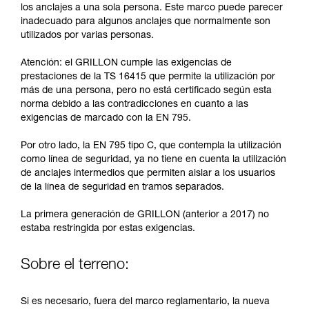
y un entrenamiento específico. Confirme a
los anclajes a una sola persona. Este marco puede parecer
través de un profesional su capacidad para
inadecuado para algunos anclajes que normalmente son
ejecutar estas técnicas, solo y con total
utilizados por varias personas.
seguridad, antes de ejecutarlas de forma
autónoma.
Atención: el GRILLON cumple las exigencias de
Damos ejemplos de técnicas relacionadas con
prestaciones de la TS 16415 que permite la utilización por
su actividad. Pueden existir otras que no
más de una persona, pero no está certificado según esta
describimos aquí.
norma debido a las contradicciones en cuanto a las
exigencias de marcado con la EN 795.
Por otro lado, la EN 795 tipo C, que contempla la utilización
como línea de seguridad, ya no tiene en cuenta la utilización
de anclajes intermedios que permiten aislar a los usuarios
de la línea de seguridad en tramos separados.
La primera generación de GRILLON (anterior a 2017) no
estaba restringida por estas exigencias.
Sobre el terreno:
Si es necesario, fuera del marco reglamentario, la nueva