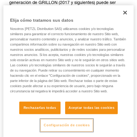
generación de GRILLON (2017 y siguientes) puede ser
utilizada por más de una persona.
Elija cómo tratamos sus datos
Se debe llevar a cabo una evaluación de riesgos en cada
situación para determinar la mejor solución a utilizar.
Nosotros [PETZL Distribution SAS) utilizamos cookies y/o tecnologías
similares para garantizar el correcto funcionamiento de nuestro Sitio web,
personalizar nuestro contenido y anuncios, y analizar nuestro tráfico. También
Observación: en cualquier caso, como para todos los
compartimos información sobre su navegación en nuestro Sitio web con
anclajes, es recomendable respetar el principio de
nuestros socios analíticos, publicitarios y de redes sociales para personalizar
redundancia para no confiar la seguridad de un usuario a un
nuestros anuncios. Si los acepta, nuestras cookies y/o tecnologías similares
único equipo.
solo estarán activas en nuestro Sitio web y no le seguirán en otros sitios web.
Las cookies y/o tecnologías similares de nuestros socios le seguirán a través
de su navegación. Puede retirar su consentimiento en cualquier momento
Ejemplo de utilización como retención:
haciendo clic en el enlace "Configuración de cookies", proporcionado en la
parte inferior de la página del Sitio web. Rechazar todas o parte de estas
cookies puede afectar a su experiencia de usuario, pero bajo ninguna
En el caso de dos o tres personas conectadas con
circunstancia tal negativa le impedirá acceder a nuestro Sitio web.
elementos de amarre de retención en una terraza bien
delimitada, protegidas de cualquier riesgo de caída, un solo
Rechazarlas todas
Aceptar todas las cookies
GRILLON instalado como la línea de seguridad será
perfectamente eficaz.
Configuración de cookies