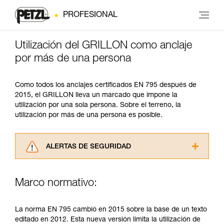
PROFESIONAL
Utilización del GRILLON como anclaje
por más de una persona
Como todos los anclajes certificados EN 795 después de
2015, el GRILLON lleva un marcado que impone la
utilización por una sola persona. Sobre el terreno, la
utilización por más de una persona es posible.
ALERTAS DE SEGURIDAD
Lea atentamente las fichas técnicas de los
productos utilizados en este consejo antes de
Marco normativo:
consultarlo. Usted debe comprender la
información de la ficha técnica para poder
comprender este complemento informativo.
La norma EN 795 cambió en 2015 sobre la base de un texto
Dominar estas técnicas requiere una formación
editado en 2012. Esta nueva versión limita la utilización de