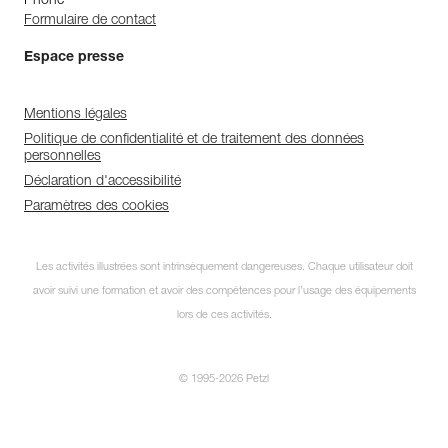
Phone
Formulaire de contact
Espace presse
Mentions légales
Politique de confidentialité et de traitement des données
personnelles
Déclaration d'accessibilité
Paramètres des cookies
Les activités illustrées sont intrinsèquement dangereuses. Chaque utilisateur doit
avoir suivi une formation et avoir des compétences pour l’usage des équipements
lors de ces activités.
© 1995-2026 Petzl