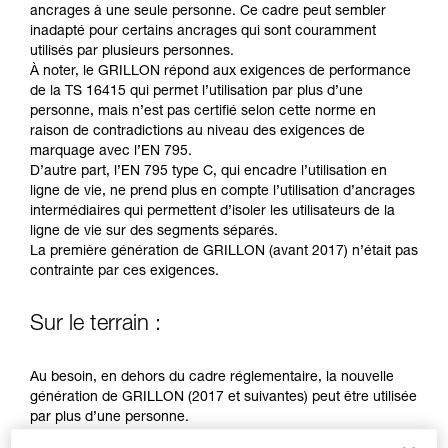
Maîtriser ces techniques nécessite une
ancrages à une seule personne. Ce cadre peut sembler
formation et un entraînement spécifique. Validez
inadapté pour certains ancrages qui sont couramment
avec un professionnel votre capacité à refaire
utilisés par plusieurs personnes.
la manipulation, seul, en toute sécurité, avant
À noter, le GRILLON répond aux exigences de performance
de la reproduire en autonomie.
de la TS 16415 qui permet l’utilisation par plus d’une
Nous donnons des exemples de techniques
personne, mais n’est pas certifié selon cette norme en
liées à votre activité. Il peut en exister d’autres
raison de contradictions au niveau des exigences de
que nous ne décrivons pas ici.
marquage avec l’EN 795.
D’autre part, l’EN 795 type C, qui encadre l’utilisation en
ligne de vie, ne prend plus en compte l’utilisation d’ancrages
intermédiaires qui permettent d’isoler les utilisateurs de la
ligne de vie sur des segments séparés.
La première génération de GRILLON (avant 2017) n’était pas
contrainte par ces exigences.
Sur le terrain :
Au besoin, en dehors du cadre réglementaire, la nouvelle
génération de GRILLON (2017 et suivantes) peut être utilisée
par plus d’une personne.
Une analyse de risques doit être conduite dans chaque