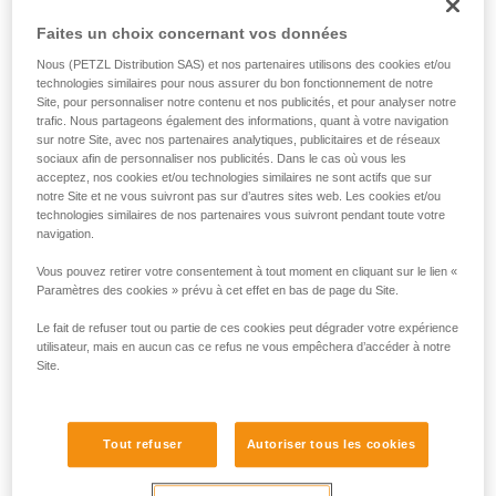
situation pour déterminer la meilleure solution à utiliser.
Faites un choix concernant vos données
Remarque : dans tous les cas, comme pour tous les
ancrages, il est recommandé de respecter le principe de
Nous (PETZL Distribution SAS) et nos partenaires utilisons des cookies et/ou
redondance pour ne pas confier la sécurité d’un utilisateur à
technologies similaires pour nous assurer du bon fonctionnement de notre
un seul équipement.
Site, pour personnaliser notre contenu et nos publicités, et pour analyser notre
trafic. Nous partageons également des informations, quant à votre navigation
sur notre Site, avec nos partenaires analytiques, publicitaires et de réseaux
Exemple d'utilisation en retenue :
sociaux afin de personnaliser nos publicités. Dans le cas où vous les
acceptez, nos cookies et/ou technologies similaires ne sont actifs que sur
notre Site et ne vous suivront pas sur d’autres sites web. Les cookies et/ou
Dans le cas de deux ou trois personnes connectées avec
technologies similaires de nos partenaires vous suivront pendant toute votre
navigation.
des longes de retenue sur une terrasse bien délimitée, à
l’abri de tout risque de chute, un seul GRILLON installé en
Vous pouvez retirer votre consentement à tout moment en cliquant sur le lien «
ligne de vie sera parfaitement efficace.
Paramètres des cookies » prévu à cet effet en bas de page du Site.
Le fait de refuser tout ou partie de ces cookies peut dégrader votre expérience
utilisateur, mais en aucun cas ce refus ne vous empêchera d’accéder à notre
Site.
Tout refuser
Autoriser tous les cookies