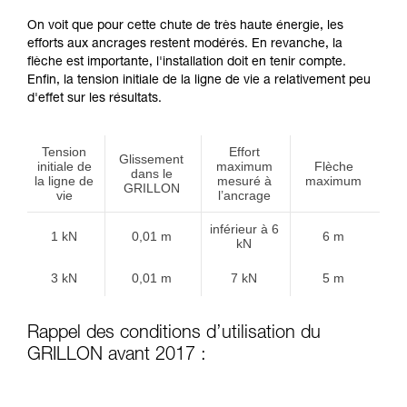
On voit que pour cette chute de très haute énergie, les
efforts aux ancrages restent modérés. En revanche, la
flèche est importante, l'installation doit en tenir compte.
Enfin, la tension initiale de la ligne de vie a relativement peu
d'effet sur les résultats.
Tension
Effort
Glissement
initiale de
maximum
Flèche
dans le
la ligne de
mesuré à
maximum
GRILLON
vie
l’ancrage
inférieur à 6
1 kN
0,01 m
6 m
kN
3 kN
0,01 m
7 kN
5 m
Rappel des conditions d’utilisation du
GRILLON avant 2017 :