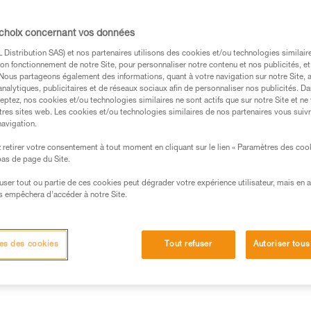
EN 795 après 2015, le GRILLON porte un
une seule personne. Sur le terrain, l’utilisat
 choix concernant vos données
ble.
Distribution SAS) et nos partenaires utilisons des cookies et/ou technologies similai
on fonctionnement de notre Site, pour personnaliser notre contenu et nos publicités, et
. Nous partageons également des informations, quant à votre navigation sur notre Site, 
analytiques, publicitaires et de réseaux sociaux afin de personnaliser nos publicités. Da
eptez, nos cookies et/ou technologies similaires ne sont actifs que sur notre Site et ne
tres sites web. Les cookies et/ou technologies similaires de nos partenaires vous suiv
navigation.
s des produits utilisés dans ce conseil avant de le
formations de la notice technique pour pouvoir
retirer votre consentement à tout moment en cliquant sur le lien « Paramètres des coo
.
 bas de page du Site.
ormation et un entraînement spécifique. Validez avec
efuser tout ou partie de ces cookies peut dégrader votre expérience utilisateur, mais en 
 manipulation, seul, en toute sécurité, avant de la
s empêchera d’accéder à notre Site.
iées à votre activité. Il peut en exister d’autres que
es des cookies
Tout refuser
Autoriser tous