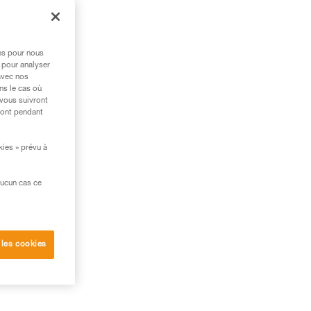
ion
res pour nous
 pour analyser
avec nos
ns le cas où
 vous suivront
ront pendant
kies » prévu à
aucun cas ce
 les cookies