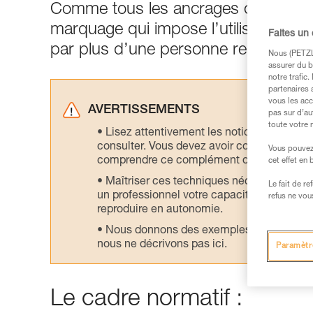
Comme tous les ancrages certifiés 
marquage qui impose l’utilisation par 
Faites un
par plus d’une personne reste possi
Nous (PETZL 
assurer du b
notre trafic
partenaires 
vous les acc
AVERTISSEMENTS
pas sur d’au
toute votre 
Lisez attentivement les notices technique
consulter. Vous devez avoir compris les in
Vous pouvez 
comprendre ce complément d’informations
cet effet en
Maîtriser ces techniques nécessite une f
Le fait de r
un professionnel votre capacité à refaire la
refus ne vou
reproduire en autonomie.
Nous donnons des exemples de techniques l
nous ne décrivons pas ici.
Paramètr
Le cadre normatif :