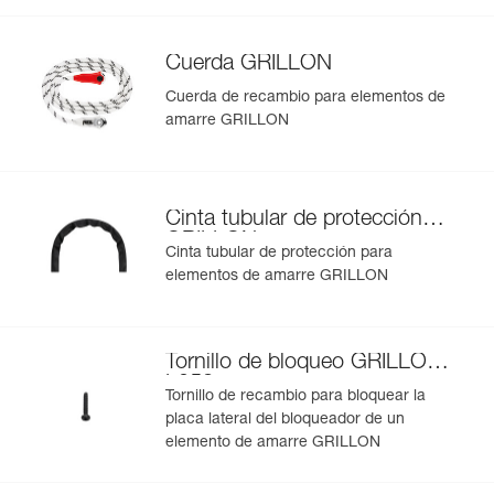
Pack : 1
fabricación.
Referencia : L052AA04
Cuerda GRILLON
Longitud : 10 m
Más información
Colores : blanco/amarillo
Cuerda de recambio para elementos de
Peso : 1075 g
amarre GRILLON
Garantía : 3 Años
Pack : 1
Referencia : L052AA05
Longitud : 15 m
Cinta tubular de protección
Colores : blanco/amarillo
GRILLON
Peso : 1475 g
Cinta tubular de protección para
Garantía : 3 Años
elementos de amarre GRILLON
Pack : 1
Referencia : L052AA06
Longitud : 20 m
Tornillo de bloqueo GRILLON
Colores : blanco/amarillo
L052
Peso : 1875 g
Tornillo de recambio para bloquear la
Garantía : 3 Años
placa lateral del bloqueador de un
Pack : 1
elemento de amarre GRILLON
Referencia : L052AA07
Longitud : 2 m