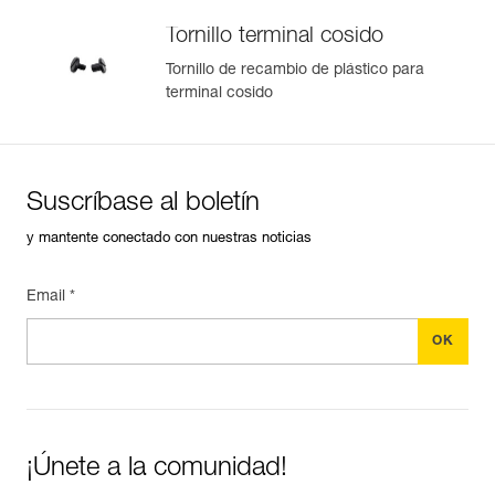
Colores : negro
Tornillo terminal cosido
Peso : 480 g
Garantía : 3 Años
Tornillo de recambio de plástico para
Pack : 1
terminal cosido
Referencia : L052AA08
Longitud : 3 m
Colores : negro
Peso : 560 g
Suscríbase al boletín
Garantía : 3 Años
Pack : 1
y mantente conectado con nuestras noticias
Email *
¡Únete a la comunidad!