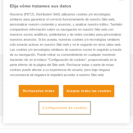
sistemas de sujeción como complemento de un dispositivo
Elija cómo tratamos sus datos
anticaídas. Permite ajustar con precisión y con gran facilidad
la longitud necesaria, en función de las características del
Nosotros [PETZL Distribution SAS) utilizamos cookies y/o tecnologías
lugar de trabajo, para posicionarse confortablemente. Según
similares para garantizar el correcto funcionamiento de nuestro Sitio web,
personalizar nuestro contenido y anuncios, y analizar nuestro tráfico. También
la configuración, se puede utilizar en simple o en doble. El
compartimos información sobre su navegación en nuestro Sitio web con
GRILLON está disponible en siete longitudes (2, 3, 4, 5, 10,
nuestros socios analíticos, publicitarios y de redes sociales para personalizar
15 y 20 m) y en versión color negro. Está certificado según
nuestros anuncios. Si los acepta, nuestras cookies y/o tecnologías similares
las normas norteamericanas, europeas y rusas.
solo estarán activas en nuestro Sitio web y no le seguirán en otros sitios web.
Las cookies y/o tecnologías similares de nuestros socios le seguirán a través
de su navegación. Puede retirar su consentimiento en cualquier momento
haciendo clic en el enlace "Configuración de cookies", proporcionado en la
Descripción
parte inferior de la página del Sitio web. Rechazar todas o parte de estas
cookies puede afectar a su experiencia de usuario, pero bajo ninguna
circunstancia tal negativa le impedirá acceder a nuestro Sitio web.
Fácil de utilizar: sistema de regulación progresivo que
Características técnicas
permite ajustar con precisión la longitud necesaria para
posicionarse confortablemente en el lugar de trabajo.
Materiales: poliamida, poliéster y aluminio
Rechazarlas todas
Aceptar todas las cookies
Información técnica
Se puede utilizar de dos modos:
Certificaciones: ANSI Z359.3, CSA Z259.11, CE EN 358,
- En doble desde los puntos de enganche laterales del
Ficha técnica
EAC, GB 24543/WQX
arnés, cuando el usuario trabaja apoyado sobre los pies.
Inspección
Configuración de cookies
Descargar el pdf technical-notice GRILLON-3
Este tipo de conexión garantiza un mejor reparto de la
Características por referencia
Descargar el pdf GRILLON replacement rope
Procedimiento de revisión del EPI
carga en el cinturón del arnés. La regulación se realiza
Declaración de conformidad
Descargar el pdf verif EPI-GRILLON-procedure-ES
Referencia : L052AA00
apretando la leva pivotante.
Descargar el pdf UE-Declaration-L052xAXX-GRILLON
Longitud : 2 m
- En simple desde el punto de enganche ventral del arnés