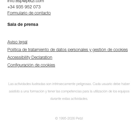
info.esp@petzl.com
+34 935 952 073
Formulario de contacto
Sala de prensa
Aviso legal
Política de tratamiento de datos personales y gestión de cookies
Accessibility Declaration
Configuración de cookies
Las actividades ilustradas son intrínsecamente peligrosas. Cada usuario debe haber
asistido a una formación y tener las competencias para la utilización de los equipos
durante estas actividades.
© 1995-2026 Petzl