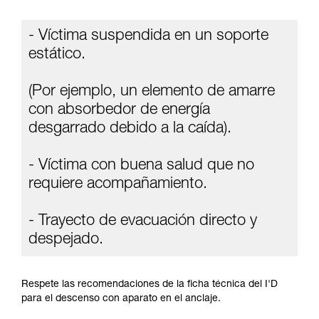
información de la ficha técnica para poder
comprender este complemento informativo.
- Víctima suspendida en un soporte
Dominar estas técnicas requiere una formación
y un entrenamiento específico. Confirme a
estático.
través de un profesional su capacidad para
ejecutar estas técnicas, solo y con total
(Por ejemplo, un elemento de amarre
seguridad, antes de ejecutarlas de forma
autónoma.
con absorbedor de energía
Damos ejemplos de técnicas relacionadas con
desgarrado debido a la caída).
su actividad. Pueden existir otras que no
describimos aquí.
- Víctima con buena salud que no
requiere acompañamiento.
- Trayecto de evacuación directo y
despejado.
Respete las recomendaciones de la ficha técnica del I'D
para el descenso con aparato en el anclaje.