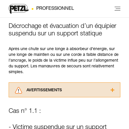
PROFESSIONNEL
Décrochage et évacuation d’un équipier
suspendu sur un support statique
Après une chute sur une longe à absorbeur d’énergie, sur
une longe de maintien ou sur une corde à faible distance de
l’ancrage, le poids de la victime influe peu sur l’allongement
du support. Les manœuvres de secours sont relativement
simples.
AVERTISSEMENTS
Lisez attentivement les notices techniques des
produits utilisés dans ce conseil avant de le
Cas n° 1.1 :
consulter. Vous devez avoir compris les
informations de la notice technique pour
pouvoir comprendre ce complément
- Victime suspendue sur un support