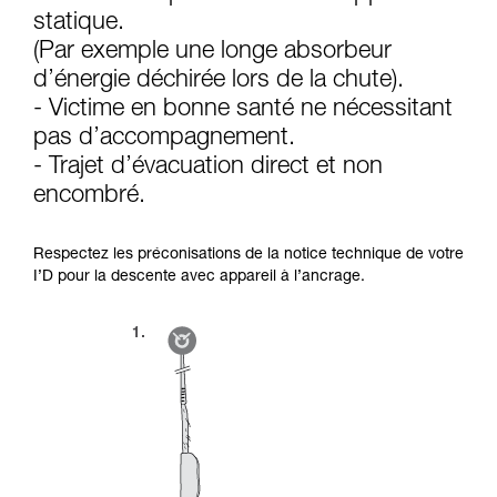
d’informations.
statique.
Maîtriser ces techniques nécessite une
formation et un entraînement spécifique. Validez
(Par exemple une longe absorbeur
avec un professionnel votre capacité à refaire
d’énergie déchirée lors de la chute).
la manipulation, seul, en toute sécurité, avant
- Victime en bonne santé ne nécessitant
de la reproduire en autonomie.
pas d’accompagnement.
Nous donnons des exemples de techniques
liées à votre activité. Il peut en exister d’autres
- Trajet d’évacuation direct et non
que nous ne décrivons pas ici.
encombré.
Respectez les préconisations de la notice technique de votre
I’D pour la descente avec appareil à l’ancrage.