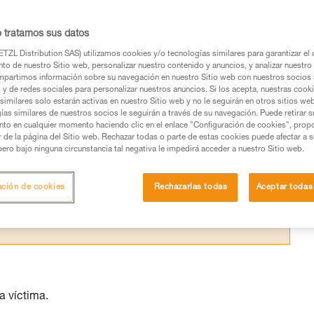
 lugar de trabajo permite una intervención
o tratamos sus datos
TZL Distribution SAS) utilizamos cookies y/o tecnologías similares para garantizar el 
to de nuestro Sitio web, personalizar nuestro contenido y anuncios, y analizar nuestro 
partimos información sobre su navegación en nuestro Sitio web con nuestros socios a
s y de redes sociales para personalizar nuestros anuncios. Si los acepta, nuestras cook
similares solo estarán activas en nuestro Sitio web y no le seguirán en otros sitios we
os productos utilizados en este consejo antes de
ías similares de nuestros socios le seguirán a través de su navegación. Puede retirar s
ormación de la ficha técnica para poder comprender
nto en cualquier momento haciendo clic en el enlace "Configuración de cookies", prop
or de la página del Sitio web. Rechazar todas o parte de estas cookies puede afectar a 
pero bajo ninguna circunstancia tal negativa le impedirá acceder a nuestro Sitio web.
mación y un entrenamiento específico. Confirme a
ejecutar estas técnicas, solo y con total seguridad,
ación de cookies
Rechazarlas todas
Aceptar todas
con su actividad. Pueden existir otras que no
a víctima.