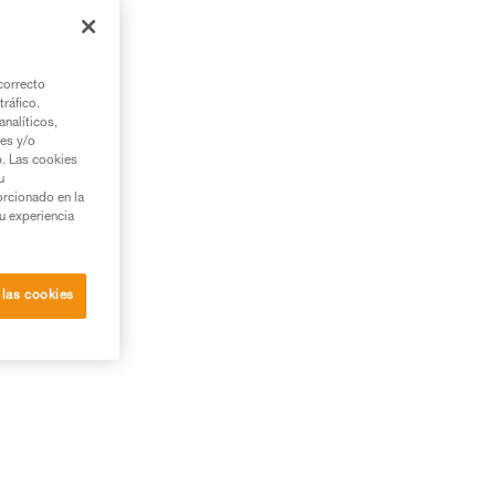
correcto
tráfico.
nalíticos,
ies y/o
b. Las cookies
u
orcionado en la
su experiencia
 las cookies