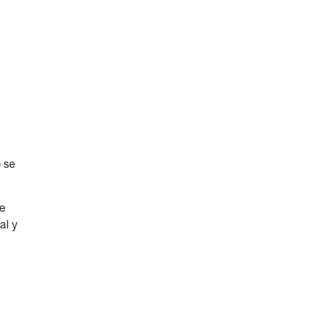
 se
te
al y