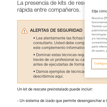
La presencia de kits de rescate en el
rápida entre compañeros.
Elija cóm
Nosotros [PE
funcionamien
También com
ALERTAS DE SEGURIDAD
publicitario
tecnologías 
Lea atentamente las fichas técnicas de l
y/o tecnolog
consultarlo. Usted debe comprender la inf
consentimie
parte inferi
este complemento informativo.
de usuario, 
Dominar estas técnicas requiere una for
través de un profesional su capacidad para 
Configur
antes de ejecutarlas de forma autónoma.
Damos ejemplos de técnicas relacionadas 
describimos aquí.
Un kit de rescate preinstalado puede incluir:
- Un sistema de izado que permite desenganchar a l