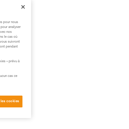
n
res pour nous
 pour analyser
avec nos
ns le cas où
 vous suivront
ront pendant
kies » prévu à
aucun cas ce
 les cookies