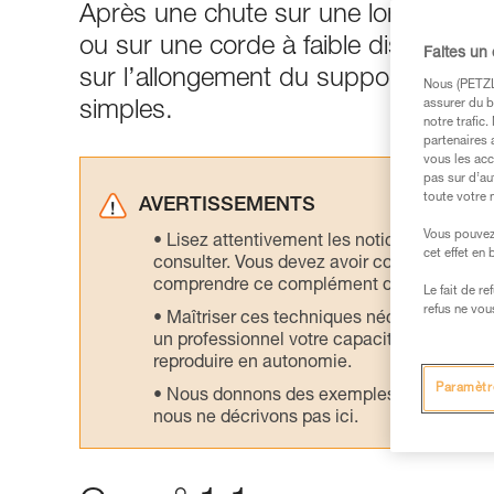
Après une chute sur une longe à abs
ou sur une corde à faible distance de
Faites un
sur l’allongement du support. Les 
Nous (PETZL 
assurer du b
simples.
notre trafic
partenaires 
vous les acc
pas sur d’au
toute votre 
AVERTISSEMENTS
Vous pouvez 
Lisez attentivement les notices technique
cet effet en
consulter. Vous devez avoir compris les in
comprendre ce complément d’informations
Le fait de r
refus ne vou
Maîtriser ces techniques nécessite une f
un professionnel votre capacité à refaire la
reproduire en autonomie.
Paramètr
Nous donnons des exemples de techniques l
nous ne décrivons pas ici.