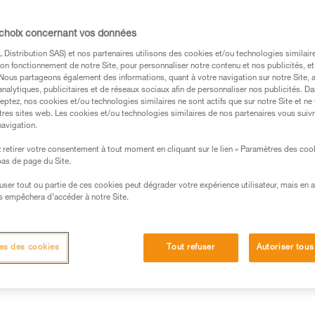
orbeur d’énergie, sur une longe de maintie
 l’ancrage, le poids de la victime influe peu
 choix concernant vos données
manœuvres de secours sont relativement
Distribution SAS) et nos partenaires utilisons des cookies et/ou technologies similai
on fonctionnement de notre Site, pour personnaliser notre contenu et nos publicités, et
. Nous partageons également des informations, quant à votre navigation sur notre Site, 
analytiques, publicitaires et de réseaux sociaux afin de personnaliser nos publicités. Da
eptez, nos cookies et/ou technologies similaires ne sont actifs que sur notre Site et ne
tres sites web. Les cookies et/ou technologies similaires de nos partenaires vous suiv
navigation.
retirer votre consentement à tout moment en cliquant sur le lien « Paramètres des coo
s des produits utilisés dans ce conseil avant de le
 bas de page du Site.
formations de la notice technique pour pouvoir
.
efuser tout ou partie de ces cookies peut dégrader votre expérience utilisateur, mais en 
s empêchera d’accéder à notre Site.
ormation et un entraînement spécifique. Validez avec
 manipulation, seul, en toute sécurité, avant de la
es des cookies
Tout refuser
Autoriser tous
iées à votre activité. Il peut en exister d’autres que